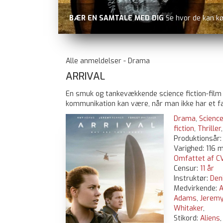
IG
Se hvor de kan købes
Alle anmeldelser - Drama
ARRIVAL
En smuk og tankevækkende science fiction-film
kommunikation kan være, når man ikke har et f
Drama
,
Scienc
fiction
,
Thriller
Produktionsår
Varighed: 116 m
Omfattet af CV
Censur:
11 år
Instruktør:
Den
Medvirkende:
Adams
,
Jeremy
Whitaker
,
Stikord:
Aliens
,