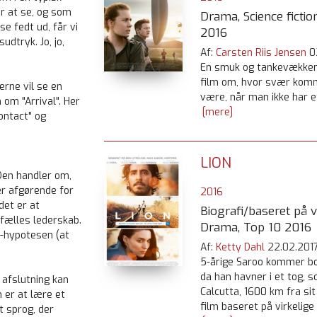
or at se, og som
Drama, Science fiction
se fedt ud, får vi
2016
dtryk. Jo, jo,
Af:
Carsten Riis Jensen
0
En smuk og tankevækkend
film om, hvor svær komm
erne vil se en
være, når man ikke har e
 om "Arrival". Her
[mere]
Contact" og
LION
Den handler om,
er afgørende for
2016
det er at
Biografi/baseret på vi
 fælles lederskab.
Drama, Top 10 2016
-hypotesen (at
Af:
Ketty Dahl
22.02.201
5-årige Saroo kommer bor
da han havner i et tog, s
 afslutning kan
Calcutta, 1600 km fra sit
 er at lære et
film baseret på virkelige
t sprog, der