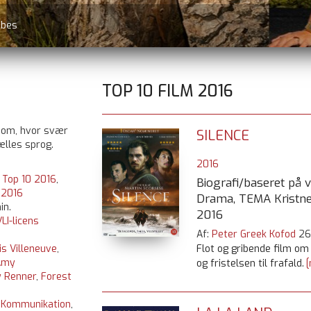
TOP 10 FILM 2016
 om, hvor svær
SILENCE
ælles sprog.
2016
e
,
Top 10 2016
,
Biografi/baseret på vi
:
2016
Drama, TEMA Kristne
in.
2016
LI-licens
Af:
Peter Greek Kofod
26
is Villeneuve
,
Flot og gribende film om 
Amy
og fristelsen til frafald.
[
 Renner
,
Forest
Kommunikation
,