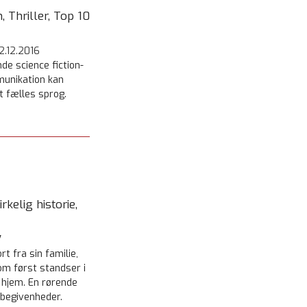
, Thriller, Top 10
2.12.2016
e science fiction-
unikation kan
t fælles sprog.
rkelig historie,
7
t fra sin familie,
om først standser i
 hjem. En rørende
 begivenheder.