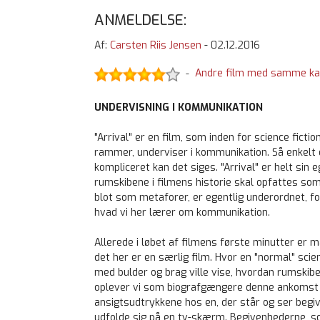
ANMELDELSE:
Af:
Carsten Riis Jensen
-
02.12.2016
Andre film med samme ka
-
UNDERVISNING I KOMMUNIKATION
"Arrival" er en film, som inden for science ficti
rammer, underviser i kommunikation. Så enkelt o
kompliceret kan det siges. "Arrival" er helt sin 
rumskibene i filmens historie skal opfattes som 
blot som metaforer, er egentlig underordnet, for
hvad vi her lærer om kommunikation.
Allerede i løbet af filmens første minutter er m
det her er en særlig film. Hvor en "normal" scien
med bulder og brag ville vise, hvordan rumski
oplever vi som biografgængere denne ankomst
ansigtsudtrykkene hos en, der står og ser beg
udfolde sig på en tv-skærm. Begivenhederne, so