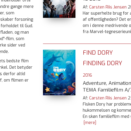
 indeholder ofte
 andre gange mere
Af:
Carsten Riis Jensen
2
ter, som
Har superhelte brug for a
af offentligheden? Det er
 skaber forsoning
om i denne medrivende 
orholdet til Gud.
fra Marvel-tegneserieuni
erfladen, og man
od"-film, som
rke sider ved
FIND DORY
ende.
ets bedste film
FINDING DORY
nkel. Det betyder
s derfor altid
2016
f, om filmen er
Adventure, Animation,
TEMA Familiefilm A/7
Af:
Carsten Riis Jensen
2
Fisken Dory har proble
hukommelsen og kommer 
En skøn familiefilm med 
[mere]