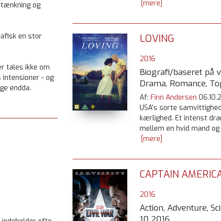
[mere]
 tænkning og
rafisk en stor
LOVING
2016
er tales ikke om
Biografi/baseret på vi
intensioner - og
Drama, Romance, To
nge endda.
Af:
Finn Andersen
06.10.
USA’s sorte samvittighe
kærlighed. Et intenst d
mellem en hvid mand og 
[mere]
CAPTAIN AMERICA
2016
Action, Adventure, Sci
10 2016