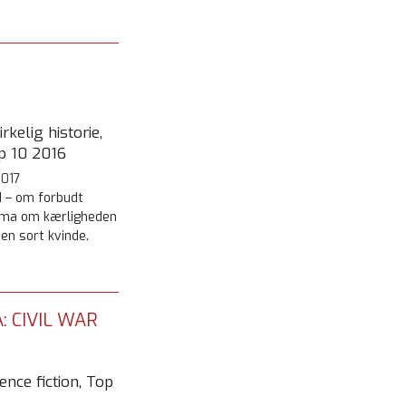
rkelig historie,
p 10 2016
2017
d – om forbudt
rama om kærligheden
en sort kvinde.
: CIVIL WAR
ence fiction, Top