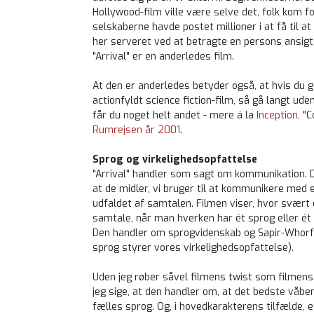
Hollywood-film ville være selve det, folk kom f
selskaberne havde postet millioner i at få til at 
her serveret ved at betragte en persons ansigtsu
"Arrival" er en anderledes film.
At den er anderledes betyder også, at hvis du g
actionfyldt science fiction-film, så gå langt uden
får du noget helt andet - mere á la
Inception
, "
Rumrejsen år 2001
.
Sprog og virkelighedsopfattelse
"Arrival" handler som sagt om kommunikation. 
at de midler, vi bruger til at kommunikere med 
udfaldet af samtalen. Filmen viser, hvor svært 
samtale, når man hverken har ét sprog eller ét
Den handler om sprogvidenskab og Sapir-Whorf
sprog styrer vores virkelighedsopfattelse).
Uden jeg røber såvel filmens twist som filmens
jeg sige, at den handler om, at det bedste våben
fælles sprog. Og, i hovedkarakterens tilfælde, e