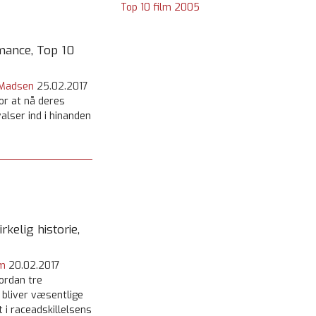
Top 10 film 2005
ance, Top 10
 Madsen
25.02.2017
or at nå deres
lser ind i hinanden
rkelig historie,
m
20.02.2017
vordan tre
 bliver væsentlige
i raceadskillelsens