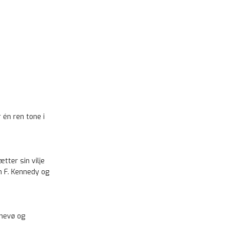
 én ren tone i
tter sin vilje
n F. Kennedy og
 nevø og