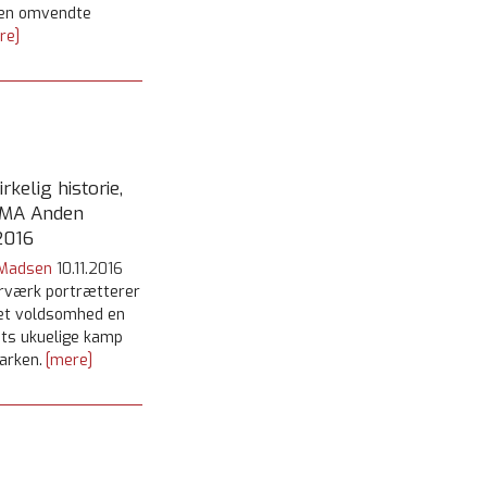
 den omvendte
re]
rkelig historie,
EMA Anden
2016
 Madsen
10.11.2016
rværk portrætterer
set voldsomhed en
ats ukuelige kamp
arken.
[mere]