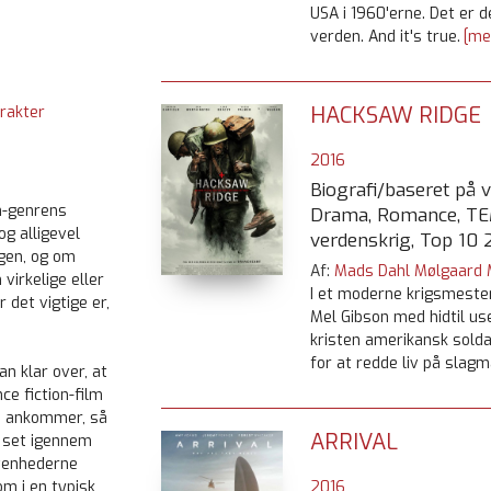
USA i 1960'erne. Det er
verden. And it's true.
[me
HACKSAW RIDGE
rakter
2016
Biografi/baseret på vi
on-genrens
Drama, Romance, T
g alligevel
verdenskrig, Top 10 
egen, og om
Af:
Mads Dahl Mølgaard
virkelige eller
I et moderne krigsmeste
 det vigtige er,
Mel Gibson med hidtil u
kristen amerikansk sold
for at redde liv på slagm
an klar over, at
ce fiction-film
be ankommer, så
ARRIVAL
 set igennem
ivenhederne
2016
m i en typisk