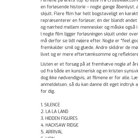
Filmene på årets top 10 liste fra Crosswalk.com
en forløsende historie – nogle gange åbenlyst,
skjult. Flere film har helt bogstaveligt en karak
repræsenterer en forløser, én der blandt andet
og nærhed mellem mennesker og måske også i f
I nogle film ligger forløsningen skjult under ov
må derfor se lidt nøjere efter. Nogle er "feel go
fremkalder smil og glæde. Andre skildrer de mø
livet og er mere eftertænksomme og reflekter
Listen er et forsøg på at fremhæve nogle af år
ud fra både en kunstnerisk og en kristen synsvi
dog ikke nødvendigvis, at filmene er for alle. Læ
anmeldelsen, så du kan danne dit eget indtryk a
for dig.
1. SILENCE
2. LA LA LAND
3. HIDDEN FIGURES
4. HACKSAW RIDGE
5. ARRIVAL