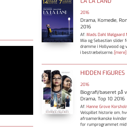
LA LA LAND
2016
Drama, Komedie, Rom
2016
Af:
Mads Dahl Mølgaard
Mia og Sebastian slider f
drømme i Hollywood og va
i bestræbelserne.
[mere]
HIDDEN FIGURES
2016
Biografi/baseret på vi
Drama, Top 10 2016
Af:
Hanne Grove Korshol
Velspillet historie om, h
afroamerikanske kvinder
for rumprogrammet midt 