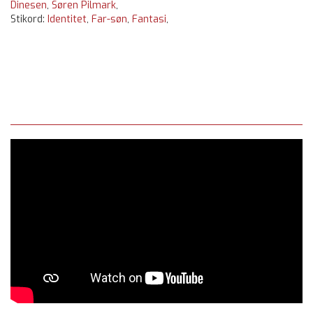
Dinesen
,
Søren Pilmark
,
Stikord:
Identitet
,
Far-søn
,
Fantasi
,