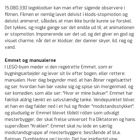
15.080.330 legoklodser kan man efter sigende observere i
filmen. Filmen er nemlig lavet delvist i klods-stopmotion og
delvist animeret, således at man ikke burde kunne se forskel.
Det lykkes, og nogle gange ser det endda ud til, at animationen
er stopmotion. Imponerende ser det ud, og det giver en god og
visuel charme, når det er klodser, der danner skyer, ild, røg og
vand.
Emmet og manualerne
I LEGO-byen møder vi den regelrette Emmet, som er
bygningsarbejder og lever sit liv efter bogen, eller rettere:
manualen. Hver dag begynder med, at han åbner regelsættet
og ser, hvordan han bør vaske sig og spise sin morgenmad, og
ser komedien, som alle ser: "Hvor er mine bukser". Emmet har
faktisk aldrig tænkt en selvstændig tanke. Vendepunktet bliver,
at han en dag falder ned i et hul og finder "modstandsstykket",
og pludselig er Emmet blevet tildelt rollen som udvalgt
mesterbygger, der skal frelse universet fra Diktatoren og hans
supervåben "Kraklen". Emmet skal nu lede en særlig
modstandsgruppe af mesterbyggere, bestående af bl.a.
Batman, Dumbledore og Lincoln. Det har imidlertid sine