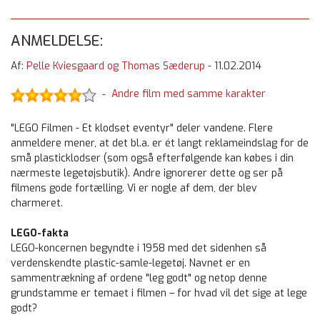
ANMELDELSE:
Af:
Pelle Kviesgaard og Thomas Sæderup
-
11.02.2014
Andre film med samme karakter
-
"LEGO Filmen - Et klodset eventyr" deler vandene. Flere
anmeldere mener, at det bl.a. er ét langt reklameindslag for de
små plasticklodser (som også efterfølgende kan købes i din
nærmeste legetøjsbutik). Andre ignorerer dette og ser på
filmens gode fortælling. Vi er nogle af dem, der blev
charmeret.
LEGO-fakta
LEGO-koncernen begyndte i 1958 med det sidenhen så
verdenskendte plastic-samle-legetøj. Navnet er en
sammentrækning af ordene "leg godt" og netop denne
grundstamme er temaet i filmen – for hvad vil det sige at lege
godt?