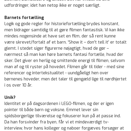
udfordringer, idet han netop ikke er noget særligt.
Barnets fortælling
Logik og gode regler for historiefortælling brydes konstant,
men bidrager samtidig til at gøre filmen fantastisk. Vi kan ikke
mindes nogensinde at have set en film, der så rent kunne
være skrevet/fortalt af et barn. 'Show it – don't tell it' er totalt
glemt. I stedet siger figurerne nøjagtigt, hvad de gør –
nærmest så man kan høre barnets fantasi fortælle, hvad der
sker. Det giver en herlig og smittende energi til filmen, selvom
man af og til ryster på hovedet. Filmen går til tider - med sine
referencer og intertekstualitet - uundgåeligt hen over
børnenes hoveder, men det taler til gengæld lige til nørdhjertet
i os over 10 år.
Unik?
Identitet er på dagsordenen i LEGO-filmen, og der er igen
pointer til både børn og voksne. Emmet lever sin
spidsborgerlige tilværelse og fokuserer kun på at passe ind.
Da han forsvinder fra byen, får vi et mindeværdigt tv-
interview, hvor hans kolleger og naboer forgæves forsøger at