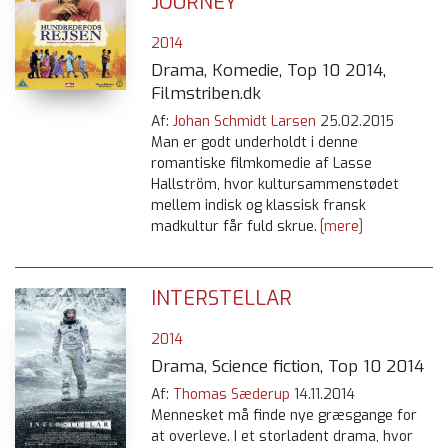
JOURNEY
2014
Drama, Komedie, Top 10 2014,
Filmstriben.dk
Af:
Johan Schmidt Larsen
25.02.2015
Man er godt underholdt i denne
romantiske filmkomedie af Lasse
Hallström, hvor kultursammenstødet
mellem indisk og klassisk fransk
madkultur får fuld skrue.
[mere]
INTERSTELLAR
2014
Drama, Science fiction, Top 10 2014
Af:
Thomas Sæderup
14.11.2014
Mennesket må finde nye græsgange for
at overleve. I et storladent drama, hvor