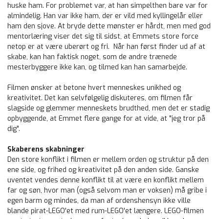
huske ham. For problemet var, at han simpelthen bare var for
almindelig. Han var ikke ham, der er vild med kyllingelår eller
ham den sjove. At bryde dette mønster er hårdt, men med god
mentorlæring viser det sig til sidst, at Emmets store force
netop er at være uberørt og fri. Når han først finder ud af at
skabe, kan han faktisk noget, som de andre trænede
mesterbyggere ikke kan, og tilmed kan han samarbejde.
Filmen ønsker at betone hvert menneskes unikhed og
kreativitet. Det kan selvfølgelig diskuteres, om filmen får
slagside og glemmer menneskets brudthed, men det er stadig
opbyggende, at Emmet flere gange for at vide, at "jeg tror på
dig".
Skaberens skabninger
Den store konflikt i filmen er mellem orden og struktur på den
ene side, og frihed og kreativitet på den anden side. Ganske
uventet vendes denne konflikt til at være en konflikt mellem
far og søn, hvor man (også selvom man er voksen) må gribe i
egen barm og mindes, da man af ordenshensyn ikke ville
blande pirat-LEGO'et med rum-LEGO'et længere. LEGO-filmen