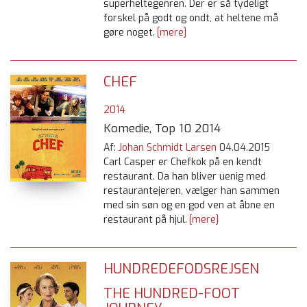
superheltegenren. Der er så tydeligt
forskel på godt og ondt, at heltene må
gøre noget.
[mere]
CHEF
2014
Komedie, Top 10 2014
Af:
Johan Schmidt Larsen
04.04.2015
Carl Casper er Chefkok på en kendt
restaurant. Da han bliver uenig med
restaurantejeren, vælger han sammen
med sin søn og en god ven at åbne en
restaurant på hjul.
[mere]
HUNDREDEFODSREJSEN
THE HUNDRED-FOOT