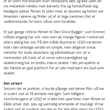
er et stort moratorium over fantasiens død, og ikke uden en
vis melankoli mindes man barnets frie og fantasifulde leg.
Heldigvis lykkes filmen til sidst med, at skurken og helten ser
hinanden i øjnene og finder ud af at lege sammen. Det er
vedkommende for barn, såvel som forælder.
Et par gange referer filmen til 'Den Store Bygger', som Emmet
måske engang har set, men som de mange figurer i universet
ellers aldrig har set. På den måde illustrerer LEGO-verdenen
inde i den virkelige verden en simpel, men alligevel smuk,
metafor for Guds eksistens og påmindelsen om, at vi
mennesker på trods af al vores selvstændighed og
skabertrang har en endnu større skaber. I det perspektiv er
der faktisk en god platform for at tale med børn om Gud som
skaber.
Det virker!
Selvom der er punkter, vi burde påpege ved denne film, så har
vi svært ved at få armene ned igen. Som tidligere
storforbrugere af LEGO er vi ikke helt upartiske, men filmen er
både smuk, dyb, sjov og samtidig emmende af nostalgi. Vi har
svært ved at vurdere, om den er for alle eller mest for LEGO-