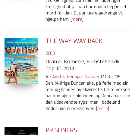
livs kærlighed, som han har ubetinget
kærlighed til, ja, han har endda begået et
mord for den. Et par teenagedrenge vil
hjælpe ham.
[mere]
THE WAY WAY BACK
2013
Drama, Komedie, Filmstriben.dk,
Top 10 2013
Af:
Anette Hedager Nielsen
17.03.2015
Den 14-årige Duncan skal på ferie med sin
mor og hendes nye kæreste. De to voksne
har kun øje for hinanden, og Duncan er ikke
den udadvendte type, men i badeland
finder han en voksenven.
[mere]
PRISONERS