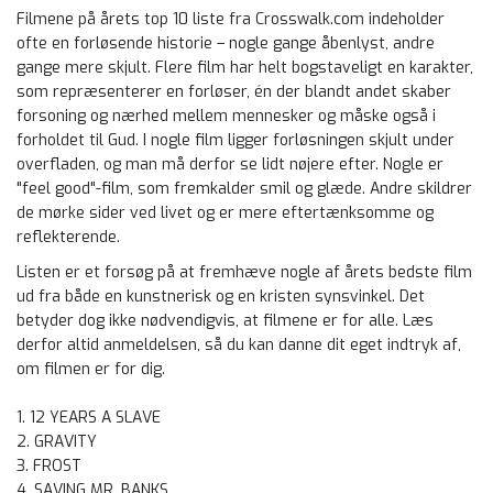
Filmene på årets top 10 liste fra Crosswalk.com indeholder
ofte en forløsende historie – nogle gange åbenlyst, andre
gange mere skjult. Flere film har helt bogstaveligt en karakter,
som repræsenterer en forløser, én der blandt andet skaber
forsoning og nærhed mellem mennesker og måske også i
forholdet til Gud. I nogle film ligger forløsningen skjult under
overfladen, og man må derfor se lidt nøjere efter. Nogle er
"feel good"-film, som fremkalder smil og glæde. Andre skildrer
de mørke sider ved livet og er mere eftertænksomme og
reflekterende.
Listen er et forsøg på at fremhæve nogle af årets bedste film
ud fra både en kunstnerisk og en kristen synsvinkel. Det
betyder dog ikke nødvendigvis, at filmene er for alle. Læs
derfor altid anmeldelsen, så du kan danne dit eget indtryk af,
om filmen er for dig.
1. 12 YEARS A SLAVE
2. GRAVITY
3. FROST
4. SAVING MR. BANKS