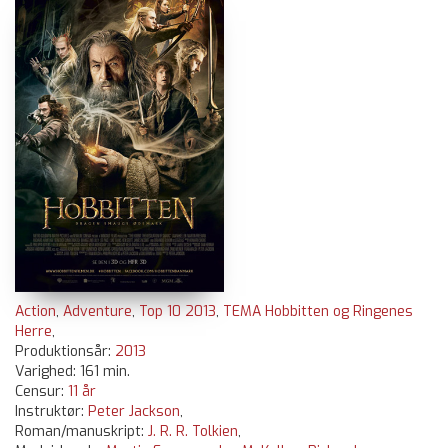
Action
,
Adventure
,
Top 10 2013
,
TEMA Hobbitten og Ringenes
Herre
,
Produktionsår:
2013
Varighed: 161 min.
Censur:
11 år
Instruktør:
Peter Jackson
,
Roman/manuskript:
J. R. R. Tolkien
,