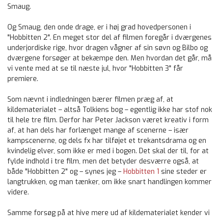
Smaug.
Og Smaug, den onde drage, er i høj grad hovedpersonen i
"Hobbitten 2". En meget stor del af filmen foregår i dværgenes
underjordiske rige, hvor dragen vågner af sin søvn og Bilbo og
dværgene forsøger at bekæmpe den. Men hvordan det går, må
vi vente med at se til næste jul, hvor "Hobbitten 3" får
premiere.
Som nævnt i indledningen bærer filmen præg af, at
kildematerialet – altså Tolkiens bog – egentlig ikke har stof nok
til hele tre film. Derfor har Peter Jackson været kreativ i form
af, at han dels har forlænget mange af scenerne – især
kampscenerne, og dels fx har tilføjet et trekantsdrama og en
kvindelig elver, som ikke er med i bogen. Det skal der til, for at
fylde indhold i tre film, men det betyder desværre også, at
både "Hobbitten 2" og – synes jeg –
Hobbitten 1
sine steder er
langtrukken, og man tænker, om ikke snart handlingen kommer
videre.
Samme forsøg på at hive mere ud af kildematerialet kender vi