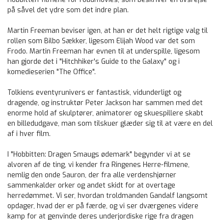
på såvel det ydre som det indre plan.
Martin Freeman beviser igen, at han er det helt rigtige valg til
rollen som Bilbo Sækker, ligesom Elijah Wood var det som
Frodo. Martin Freeman har evnen til at underspille, ligesom
han gjorde det i "Hitchhiker's Guide to the Galaxy" og i
komedieserien "The Office".
Tolkiens eventyrunivers er fantastisk, vidunderligt og
dragende, og instruktør Peter Jackson har sammen med det
enorme hold af skulptører, animatorer og skuespillere skabt
en billedudgave, man som tilskuer glæder sig til at være en del
af i hver film.
I "Hobbitten: Dragen Smaugs ødemark" begynder vi at se
alvoren af de ting, vi kender fra Ringenes Herre-filmene,
nemlig den onde Sauron, der fra alle verdenshjørner
sammenkalder orker og andet skidt for at overtage
herredømmet. Vi ser, hvordan troldmanden Gandalf langsomt
opdager, hvad der er på færde, og vi ser dværgenes videre
kamp for at genvinde deres underjordiske rige fra dragen