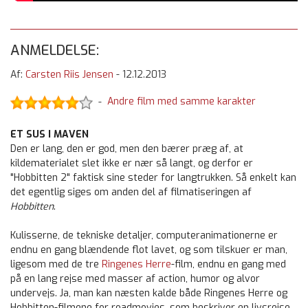
ANMELDELSE:
Af:
Carsten Riis Jensen
-
12.12.2013
Andre film med samme karakter
-
ET SUS I MAVEN
Den er lang, den er god, men den bærer præg af, at
kildematerialet slet ikke er nær så langt, og derfor er
"Hobbitten 2" faktisk sine steder for langtrukken. Så enkelt kan
det egentlig siges om anden del af filmatiseringen af
Hobbitten
.
Kulisserne, de tekniske detaljer, computeranimationerne er
endnu en gang blændende flot lavet, og som tilskuer er man,
ligesom med de tre
Ringenes Herre
-film, endnu en gang med
på en lang rejse med masser af action, humor og alvor
undervejs. Ja, man kan næsten kalde både Ringenes Herre og
Hobbitten-filmene for roadmovies, som beskriver en livsrejse