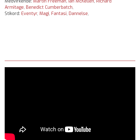
Medvirkende:
Martin Freeman
,
Ian McKellen
,
Richard
Armitage
,
Benedict Cumberbatch
,
Stikord:
Eventyr
,
Magi
,
Fantasi
,
Dannelse
,