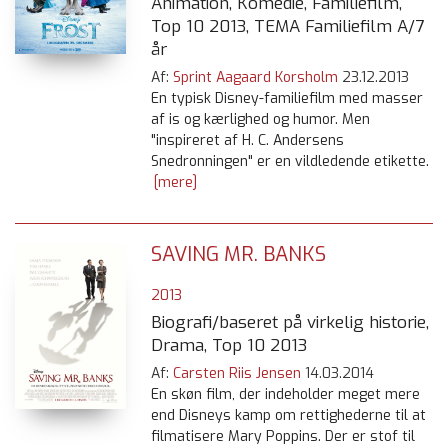
Animation, Komedie, Familiefilm,
Top 10 2013, TEMA Familiefilm A/7
år
Af:
Sprint Aagaard Korsholm
23.12.2013
En typisk Disney-familiefilm med masser
af is og kærlighed og humor. Men
"inspireret af H. C. Andersens
Snedronningen" er en vildledende etikette.
[mere]
SAVING MR. BANKS
2013
Biografi/baseret på virkelig historie,
Drama, Top 10 2013
Af:
Carsten Riis Jensen
14.03.2014
En skøn film, der indeholder meget mere
end Disneys kamp om rettighederne til at
filmatisere Mary Poppins. Der er stof til