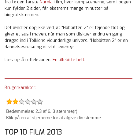
fra fx den første
Narnia
-film, hvor kampscenerne, som i bogen
kun fylder 2 sider, får ekstremt mange minutter på
biografskærmen.
Det ændrer dog ikke ved, at "Hobbitten 2" er fejende flot og
giver et sus i maven, når man som tilskuer endnu en gang
drages ind i Tolkiens vidunderlige univers. "Hobbitten 2" er en
dannelsesrejse og et vildt eventyr.
Læs også refleksionen:
En lillebitte helt
.
Brugerkarakter:
Bedømmelse: 2.3 af 6. 3 stemme(r).
Klik på en af stjernerne for at afgive din stemme
TOP 10 FILM 2013