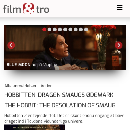
Toggl
navig
MIRAKLET PÅ HUDSONFLODEN
nu på Netflix udover Prime
Video, Viaplay, dvd og blu-ray
Alle anmeldelser - Action
HOBBITTEN: DRAGEN SMAUGS ØDEMARK
THE HOBBIT: THE DESOLATION OF SMAUG
Hobbitten 2 er fejende flot. Det er skønt endnu engang at blive
draget ind i Tolkiens vidunderlige univers.