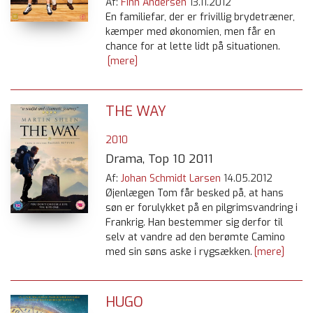
Af:
Finn Andersen
13.11.2012
En familiefar, der er frivillig brydetræner,
kæmper med økonomien, men får en
chance for at lette lidt på situationen.
[mere]
THE WAY
2010
Drama, Top 10 2011
Af:
Johan Schmidt Larsen
14.05.2012
Øjenlægen Tom får besked på, at hans
søn er forulykket på en pilgrimsvandring i
Frankrig. Han bestemmer sig derfor til
selv at vandre ad den berømte Camino
med sin søns aske i rygsækken.
[mere]
HUGO