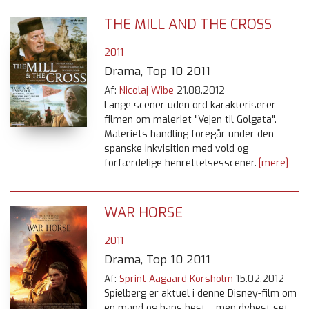
THE MILL AND THE CROSS
2011
Drama, Top 10 2011
Af:
Nicolaj Wibe
21.08.2012
Lange scener uden ord karakteriserer
filmen om maleriet "Vejen til Golgata".
Maleriets handling foregår under den
spanske inkvisition med vold og
forfærdelige henrettelsesscener.
[mere]
WAR HORSE
2011
Drama, Top 10 2011
Af:
Sprint Aagaard Korsholm
15.02.2012
Spielberg er aktuel i denne Disney-film om
en mand og hans hest – men dybest set