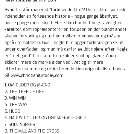
Mest forløsende film 2011
Hvad forstår man ved "forløsende film"? Det er film, som alle
indeholder en forløsende historie – nogle gange åbenlyst,
andre gange mere skjult. Flere film har helt bogstaveligt en
karakter, som repræsenterer en forløser, én der blandt andet
skaber forsoning og nærhed mellem mennesker og måske
også i forholdet til Gud. I nogle film ligger forløsningen skjult
under overfladen, og man må derfor se lidt nøjere efter. Nogle
er "feel good"-film, som fremkalder smil og glæde. Andre
skildrer mere de mørke sider ved livet og er mere
eftertænksomme og reflekterende. Den originale liste findes
på www.christianitytoday.com.
1. OM GUDER OG MÆND
2. THE TREE OF LIFE
3. WIN WIN
4. THE WAY
5. HUGO
6. HARRY POTTER OG DØDSREGALIERNE 2
7. SOUL SURFER
8. THE MILL AND THE CROSS