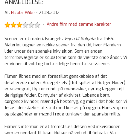
ANMELDELSE:
Af:
Nicolaj Wibe
-
21.08.2012
Andre film med samme karakter
-
Scenen er et maleri. Bruegels
Vejen til Golgata
fra 1564.
Maleriet tegner en række scener fra den tid, hvor Flandern
lider under den spanske inkvisition. Som en anden
terrorbevægelse er soldaterne som de værste onde ånder. Vi
er vidner til vold og forfærdelige henrettelsesscener.
Filmen åbnes med en forestillet genskabelse af det
detaljerede maleri. Bruegel selv (flot spillet af Rutger Hauer)
er scenograf, flytter rundt på mennesker, dyr og lægger tøj i
de rigtige folder. Et mylder af aktivitet. Løbende børn,
sørgende kvinder, mænd på hesteryg, og midt i det hele ser vi
Jesus, der slæber af sted med korset på ryggen. Hans vogtere
og plageånder er mænd i røde tunikaer; den spanske milits.
Filmens intention er at fremstille lidelsen ved inkvisitionen
som en pendant til Jesu lidelser på vej ud til Golgata, Via