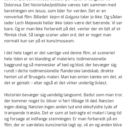
Dolorosa. Det historiske/politiske væves tæt sammen med
beretningen om Jesus, som lider for verden. Det er en
nonverbal film. Billedet
Vejen til Golgata
taler jo ikke. Og sådan
lader Lech Mejewski heller ikke talen være det bærende. Vi ser
bare. Og er man ikke forberedt på det, venter der én lidt af et
filmisk chok. Så lange scener uden ord, det er noget man
normalt kun ser på et kunstmuseum.
I det hele taget er det særlige ved denne film, at sceneriet
hele tiden er en blanding af maleriets todimensionelle
baggrund og så mennesker af kød og blod, der bevæger sig
rundt i dette todimensionelle flanderske landskab, direkte
hentet ud af Bruegels maleri. Man kan enten tænke om det, at
det er genialt – eller også at det virker underlig livløst.
Historien bevæger sig uendelig langsomt. Bedst som man tror,
der kommer noget liv, bliver vi ført tilbage til død. Næsten
ingen dialog. Næsten ingen anden lyd end ekkofyldte lyde af
trampende træsko. Det er som at betragte et maleri i lang tid
og forsøge at indfange stemningen. Er man forberedt på en
film, der er særdeles kunstnerisk lagt op, vil en og anden blive