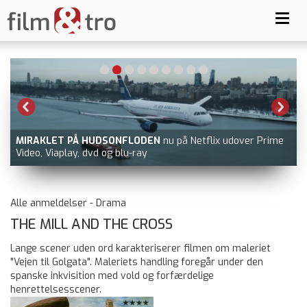
Toggl
navig
MIRAKLET PÅ HUDSONFLODEN
nu på Netflix udover Prime
Video, Viaplay, dvd og blu-ray
Alle anmeldelser - Drama
THE MILL AND THE CROSS
Lange scener uden ord karakteriserer filmen om maleriet
"Vejen til Golgata". Maleriets handling foregår under den
spanske inkvisition med vold og forfærdelige
henrettelsesscener.