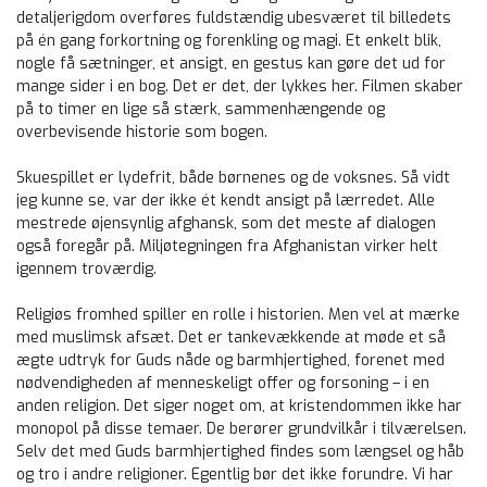
detaljerigdom overføres fuldstændig ubesværet til billedets
på én gang forkortning og forenkling og magi. Et enkelt blik,
nogle få sætninger, et ansigt, en gestus kan gøre det ud for
mange sider i en bog. Det er det, der lykkes her. Filmen skaber
på to timer en lige så stærk, sammenhængende og
overbevisende historie som bogen.
Skuespillet er lydefrit, både børnenes og de voksnes. Så vidt
jeg kunne se, var der ikke ét kendt ansigt på lærredet. Alle
mestrede øjensynlig afghansk, som det meste af dialogen
også foregår på. Miljøtegningen fra Afghanistan virker helt
igennem troværdig.
Religiøs fromhed spiller en rolle i historien. Men vel at mærke
med muslimsk afsæt. Det er tankevækkende at møde et så
ægte udtryk for Guds nåde og barmhjertighed, forenet med
nødvendigheden af menneskeligt offer og forsoning – i en
anden religion. Det siger noget om, at kristendommen ikke har
monopol på disse temaer. De berører grundvilkår i tilværelsen.
Selv det med Guds barmhjertighed findes som længsel og håb
og tro i andre religioner. Egentlig bør det ikke forundre. Vi har