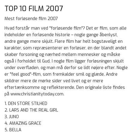
TOP 10 FILM 2007
Mest forløsende film 2007
Hvad forstår man ved "forløsende film"? Det er film, som alle
indeholder en forløsende historie – nogle gange åbenlyst,
andre gange mere skjult. Flere film har helt bogstaveligt en
karakter, som repræsenterer en forløser, én der blandt andet
skaber forsoning og nærhed mellem mennesker og måske
også i forholdet til Gud. I nogle film ligger forløsningen skjult
under overfladen, og man må derfor se lidt nøjere efter. Nogle
er "feel good"-film, som fremkalder smil og glæde. Andre
skildrer mere de mørke sider ved livet og er mere
eftertænksomme og reflekterende. Den originale liste findes
på www.christianitytoday.com.
1. DEN STORE STILHED
2. LARS AND THE REAL GIRL
3. JUNO
4. AMAZING GRACE
5. BELLA