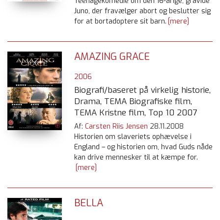
Teenagekomedie om den 16-årige, gravide
Juno, der fravælger abort og beslutter sig
for at bortadoptere sit barn.
[mere]
AMAZING GRACE
2006
Biografi/baseret på virkelig historie,
Drama, TEMA Biografiske film,
TEMA Kristne film, Top 10 2007
Af:
Carsten Riis Jensen
28.11.2008
Historien om slaveriets ophævelse i
England – og historien om, hvad Guds nåde
kan drive mennesker til at kæmpe for.
[mere]
BELLA