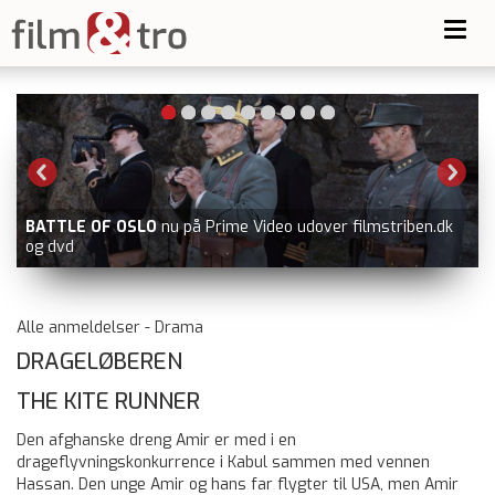
Toggl
navig
SPIDER-MAN: BRAND NEW DAY
i biografen
Alle anmeldelser - Drama
DRAGELØBEREN
THE KITE RUNNER
Den afghanske dreng Amir er med i en
drageflyvningskonkurrence i Kabul sammen med vennen
Hassan. Den unge Amir og hans far flygter til USA, men Amir