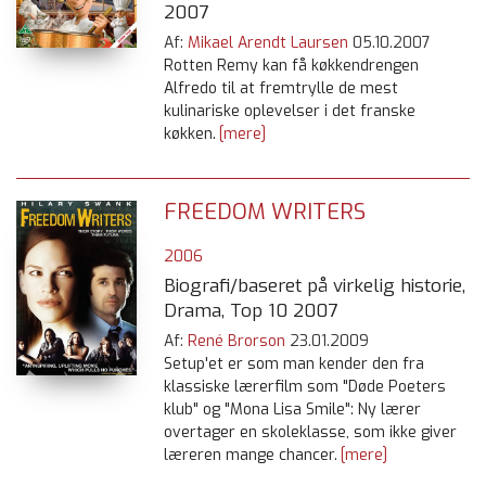
2007
Af:
Mikael Arendt Laursen
05.10.2007
Rotten Remy kan få køkkendrengen
Alfredo til at fremtrylle de mest
kulinariske oplevelser i det franske
køkken.
[mere]
FREEDOM WRITERS
2006
Biografi/baseret på virkelig historie,
Drama, Top 10 2007
Af:
René Brorson
23.01.2009
Setup'et er som man kender den fra
klassiske lærerfilm som "Døde Poeters
klub" og "Mona Lisa Smile": Ny lærer
overtager en skoleklasse, som ikke giver
læreren mange chancer.
[mere]