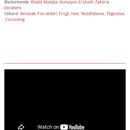
Medvirkende:
Khalid Abdalla
,
Homayon Ershadi
,
Zekeria
Ebrahimi
,
Stikord:
Venskab
,
Forræderi
,
Frygt
,
Had
,
Skyldfølelse
,
Tilgivelse
,
Forsoning
,