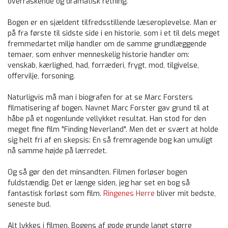
overraskende og dramatisk retning.
Bogen er en sjældent tilfredsstillende læseroplevelse. Man er
på fra første til sidste side i en historie, som i et til dels meget
fremmedartet miljø handler om de samme grundlæggende
temaer, som enhver menneskelig historie handler om:
venskab, kærlighed, had, forræderi, frygt, mod, tilgivelse,
offervilje, forsoning.
Naturligvis må man i biografen for at se Marc Forsters
filmatisering af bogen. Navnet Marc Forster gav grund til at
håbe på et nogenlunde vellykket resultat. Han stod for den
meget fine film "Finding Neverland". Men det er svært at holde
sig helt fri af en skepsis: En så fremragende bog kan umuligt
nå samme højde på lærredet.
Og så gør den det minsandten. Filmen forløser bogen
fuldstændig. Det er længe siden, jeg har set en bog så
fantastisk forløst som film.
Ringenes Herre
bliver mit bedste,
seneste bud.
Alt lykkes i filmen. Bogens af gode grunde langt større