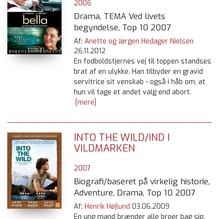
2006
Drama, TEMA Ved livets
begyndelse, Top 10 2007
Af:
Anette og Jørgen Hedager Nielsen
26.11.2012
En fodboldstjernes vej til toppen standses
brat af en ulykke. Han tilbyder en gravid
servitrice sit venskab - også i håb om, at
hun vil tage et andet valg end abort.
[mere]
INTO THE WILD/IND I
VILDMARKEN
2007
Biografi/baseret på virkelig historie,
Adventure, Drama, Top 10 2007
Af:
Henrik Højlund
03.06.2009
En ung mand brænder alle broer bag sig.