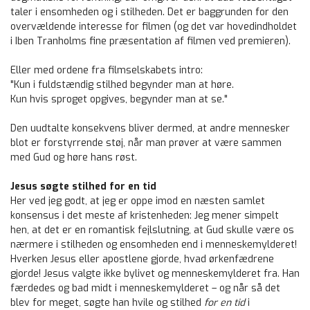
taler i ensomheden og i stilheden. Det er baggrunden for den
overvældende interesse for filmen (og det var hovedindholdet
i Iben Tranholms fine præsentation af filmen ved premieren).
Eller med ordene fra filmselskabets intro:
"Kun i fuldstændig stilhed begynder man at høre.
Kun hvis sproget opgives, begynder man at se."
Den uudtalte konsekvens bliver dermed, at andre mennesker
blot er forstyrrende støj, når man prøver at være sammen
med Gud og høre hans røst.
Jesus søgte stilhed for en tid
Her ved jeg godt, at jeg er oppe imod en næsten samlet
konsensus i det meste af kristenheden: Jeg mener simpelt
hen, at det er en romantisk fejlslutning, at Gud skulle være os
nærmere i stilheden og ensomheden end i menneskemylderet!
Hverken Jesus eller apostlene gjorde, hvad ørkenfædrene
gjorde! Jesus valgte ikke bylivet og menneskemylderet fra. Han
færdedes og bad midt i menneskemylderet – og når så det
blev for meget, søgte han hvile og stilhed
for en tid
i