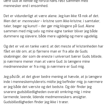
lære Gud at kende og forstå hans røst sammen med
mennesker end i ensomhed.
Det er vidunderligt at være alene. Jeg kan ikke få nok af det.
Men det er
mennesker
– kristne som ikke-kristne, i samtaler,
taler, bøger og kunst! – der gør mig klogere på Gud. Alene
sammen med mig selv og mine egne tanker bliver jeg både
dummere og sløvere, både mere ugidelig og mere ugudelig.
Og det er vel en tanke værd, at det meste af kristenheden har
fået en idé om, at jo fjernere man er fra alle de Guds
skabninger, der som de eneste i universet bærer Guds billede,
jo nærmere mener man at være Gud: Jo længere mine
medmennesker er fra mig, jo nærmere er Gud mig.
Jeg påstår, at det giver bedre mening at hævde, at jo længere
inde i menneskemylderets midte jeg befinder mig, jo nærmere
er jeg både det værste og det bedste. Og dér finder jeg
snarere gudsbilledligheden overalt omkring mig, i mine
larmende, leende, lidende medmenneskers ansigter.
Gudsbilledligheden finder jeg ikke i træer.