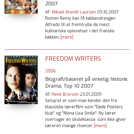
2007
Af:
Mikael Arendt Laursen
05.10.2007
Rotten Remy kan få køkkendrengen
Alfredo til at fremtrylle de mest
kulinariske oplevelser i det franske
køkken.
[mere]
FREEDOM WRITERS
2006
Biografi/baseret på virkelig historie,
Drama, Top 10 2007
Af:
René Brorson
23.01.2009
Setup'et er som man kender den fra
klassiske lærerfilm som "Døde Poeters
klub" og "Mona Lisa Smile": Ny lærer
overtager en skoleklasse, som ikke giver
læreren mange chancer.
[mere]