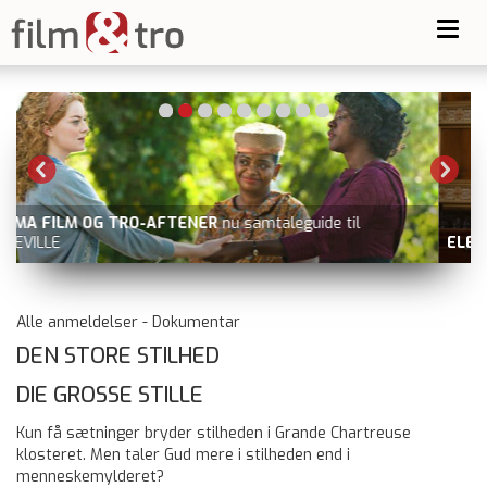
Toggl
navig
ELEANORS SANDHED
nu på VOD, fx Blockbuster.dk
Alle anmeldelser - Dokumentar
DEN STORE STILHED
DIE GROSSE STILLE
Kun få sætninger bryder stilheden i Grande Chartreuse
klosteret. Men taler Gud mere i stilheden end i
menneskemylderet?