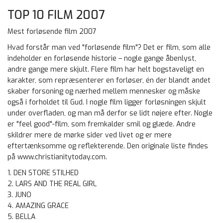
TOP 10 FILM 2007
Mest forløsende film 2007
Hvad forstår man ved "forløsende film"? Det er film, som alle
indeholder en forløsende historie – nogle gange åbenlyst,
andre gange mere skjult. Flere film har helt bogstaveligt en
karakter, som repræsenterer en forløser, én der blandt andet
skaber forsoning og nærhed mellem mennesker og måske
også i forholdet til Gud. I nogle film ligger forløsningen skjult
under overfladen, og man må derfor se lidt nøjere efter. Nogle
er "feel good"-film, som fremkalder smil og glæde. Andre
skildrer mere de mørke sider ved livet og er mere
eftertænksomme og reflekterende. Den originale liste findes
på www.christianitytoday.com.
1. DEN STORE STILHED
2. LARS AND THE REAL GIRL
3. JUNO
4. AMAZING GRACE
5. BELLA