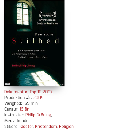
Dokumentar
,
Top 10 2007
,
Produktionsår:
2005
Varighed: 169 min.
Censur:
15 år
Instruktør:
Philip Gröning
,
Medvirkende:
Stikord:
Kloster
,
Kristendom
,
Religion
,