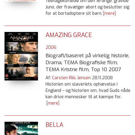
Teenagekomedie om den 16-årige, gravide
Juno, der fravælger abort og beslutter sig
for at bortadoptere sit barn.
[mere]
AMAZING GRACE
2006
Biografi/baseret på virkelig historie,
Drama, TEMA Biografiske film,
TEMA Kristne film, Top 10 2007
Af:
Carsten Riis Jensen
28.11.2008
Historien om slaveriets ophævelse i
England – og historien om, hvad Guds nåde
kan drive mennesker til at kæmpe for.
[mere]
BELLA