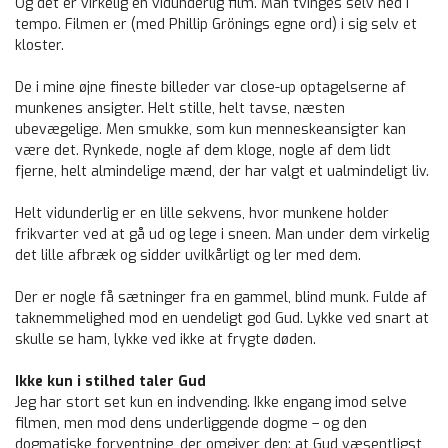
Og det er virkelig en vidunderlig film. Man tvinges selv ned i
tempo. Filmen er (med Phillip Grönings egne ord) i sig selv et
kloster.
De i mine øjne fineste billeder var close-up optagelserne af
munkenes ansigter. Helt stille, helt tavse, næsten
ubevægelige. Men smukke, som kun menneskeansigter kan
være det. Rynkede, nogle af dem kloge, nogle af dem lidt
fjerne, helt almindelige mænd, der har valgt et ualmindeligt liv.
Helt vidunderlig er en lille sekvens, hvor munkene holder
frikvarter ved at gå ud og lege i sneen. Man under dem virkelig
det lille afbræk og sidder uvilkårligt og ler med dem.
Der er nogle få sætninger fra en gammel, blind munk. Fulde af
taknemmelighed mod en uendeligt god Gud. Lykke ved snart at
skulle se ham, lykke ved ikke at frygte døden.
Ikke kun i stilhed taler Gud
Jeg har stort set kun en indvending. Ikke engang imod selve
filmen, men mod dens underliggende dogme – og den
dogmatiske forventning, der omgiver den: at Gud væsentligst