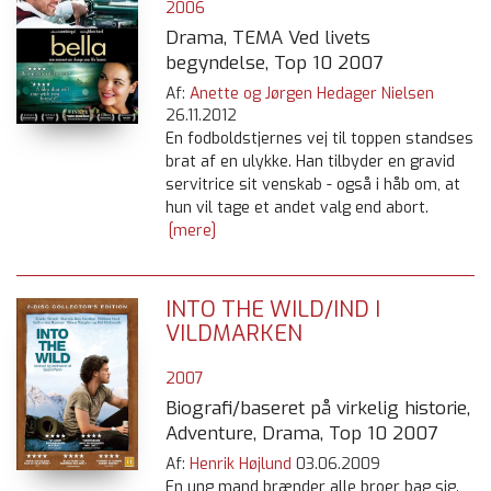
2006
Drama, TEMA Ved livets
begyndelse, Top 10 2007
Af:
Anette og Jørgen Hedager Nielsen
26.11.2012
En fodboldstjernes vej til toppen standses
brat af en ulykke. Han tilbyder en gravid
servitrice sit venskab - også i håb om, at
hun vil tage et andet valg end abort.
[mere]
INTO THE WILD/IND I
VILDMARKEN
2007
Biografi/baseret på virkelig historie,
Adventure, Drama, Top 10 2007
Af:
Henrik Højlund
03.06.2009
En ung mand brænder alle broer bag sig.