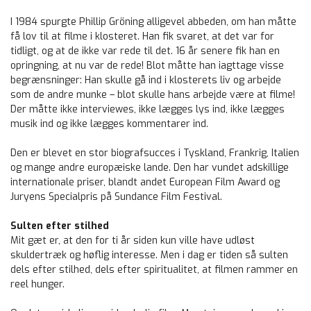
I 1984 spurgte Phillip Gröning alligevel abbeden, om han måtte
få lov til at filme i klosteret. Han fik svaret, at det var for
tidligt, og at de ikke var rede til det. 16 år senere fik han en
opringning, at nu var de rede! Blot måtte han iagttage visse
begrænsninger: Han skulle gå ind i klosterets liv og arbejde
som de andre munke – blot skulle hans arbejde være at filme!
Der måtte ikke interviewes, ikke lægges lys ind, ikke lægges
musik ind og ikke lægges kommentarer ind.
Den er blevet en stor biografsucces i Tyskland, Frankrig, Italien
og mange andre europæiske lande. Den har vundet adskillige
internationale priser, blandt andet European Film Award og
Juryens Specialpris på Sundance Film Festival.
Sulten efter stilhed
Mit gæt er, at den for ti år siden kun ville have udløst
skuldertræk og høflig interesse. Men i dag er tiden så sulten
dels efter stilhed, dels efter spiritualitet, at filmen rammer en
reel hunger.