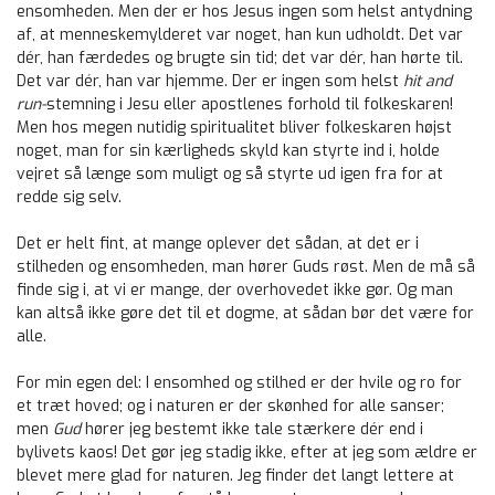
ensomheden. Men der er hos Jesus ingen som helst antydning
af, at menneskemylderet var noget, han kun udholdt. Det var
dér, han færdedes og brugte sin tid; det var dér, han hørte til.
Det var dér, han var hjemme. Der er ingen som helst
hit and
run-
stemning i Jesu eller apostlenes forhold til folkeskaren!
Men hos megen nutidig spiritualitet bliver folkeskaren højst
noget, man for sin kærligheds skyld kan styrte ind i, holde
vejret så længe som muligt og så styrte ud igen fra for at
redde sig selv.
Det er helt fint, at mange oplever det sådan, at det er i
stilheden og ensomheden, man hører Guds røst. Men de må så
finde sig i, at vi er mange, der overhovedet ikke gør. Og man
kan altså ikke gøre det til et dogme, at sådan bør det være for
alle.
For min egen del: I ensomhed og stilhed er der hvile og ro for
et træt hoved; og i naturen er der skønhed for alle sanser;
men
Gud
hører jeg bestemt ikke tale stærkere dér end i
bylivets kaos! Det gør jeg stadig ikke, efter at jeg som ældre er
blevet mere glad for naturen. Jeg finder det langt lettere at