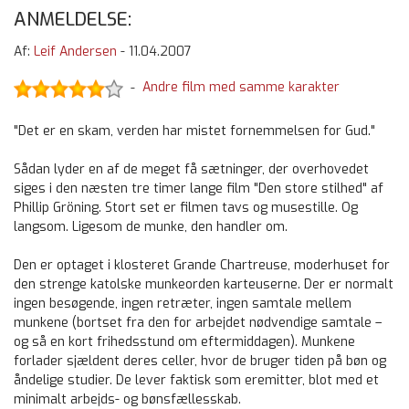
ANMELDELSE:
Af:
Leif Andersen
-
11.04.2007
Andre film med samme karakter
-
"Det er en skam, verden har mistet fornemmelsen for Gud."
Sådan lyder en af de meget få sætninger, der overhovedet
siges i den næsten tre timer lange film "Den store stilhed" af
Phillip Gröning. Stort set er filmen tavs og musestille. Og
langsom. Ligesom de munke, den handler om.
Den er optaget i klosteret Grande Chartreuse, moderhuset for
den strenge katolske munkeorden karteuserne. Der er normalt
ingen besøgende, ingen retræter, ingen samtale mellem
munkene (bortset fra den for arbejdet nødvendige samtale –
og så en kort frihedsstund om eftermiddagen). Munkene
forlader sjældent deres celler, hvor de bruger tiden på bøn og
åndelige studier. De lever faktisk som eremitter, blot med et
minimalt arbejds- og bønsfællesskab.