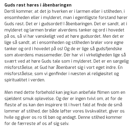
Guds røst høres i åbenbaringen
Dertil kommer, at det jo hverken er i larmen eller i stilheden, i
ensomheden eller i mylderet, man i egentligste forstand hører
Guds røst. Det er i gudsordet! I åbenbaringen. Det er sandt, at i
mylderet og larmen brøler alverdens tanker og ord i hovedet
på os, så vi har vanskeligt ved at høre gudsordet. Men det er
lige så sandt, at i ensomheden og stilheden brøler vore egne
tanker og ord i hovedet på os! Og de er lige så gudsfjendske
som alverdens massemedier. Dér har vi i virkeligheden lige så
svært ved at høre Guds tale som i mylderet. Det er en sørgelig
misforståelse, at Gud har åbenbaret sig i vort eget indre. En
misforståelse, som vi genfinder i næsten al religiøsitet og
spiritualitet i verden.
Men med dette forbehold kan jeg kun anbefale filmen som en
sjældent smuk oplevelse. Og der er ingen tvivl om, at for de
fleste af os kan den inspirere til i hvert fald at finde de små
lommer af stilhed, der både løfter vores livskvalitet, giver os
hvile og giver os ro til bøn og andagt. Denne stilhed kommer
for de færreste af os af sig selv.