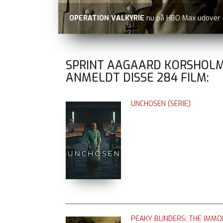
OPERATION VALKYRIE
nu på HBO Max udover
SPRINT AAGAARD KORSHOL
ANMELDT DISSE
284
FILM:
UNCHOSEN (SERIE)
PEAKY BLINDERS: THE IMM