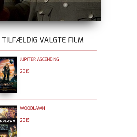
TEMA FILM 
0 TILFÆLDIG VALGTE FILM
JUPITER ASCENDING
2015
WOODLAWN
2015