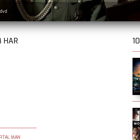
 dvd
M HAR
1
ORTAL MAN