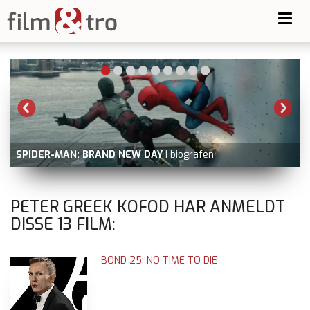
Toggl
navig
GOLDA
nu på Prime Video udover filmstriben.dk, dv
ray
PETER GREEK KOFOD HAR ANMELDT
DISSE
13
FILM:
BOND 25: NO TIME TO DIE