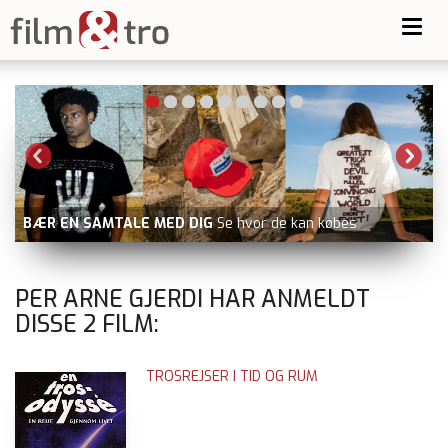
Toggl
navig
BÆR EN SAMTALE MED DIG
Se hvor de kan købes
PER ARNE GJERDI HAR ANMELDT
DISSE
2
FILM:
TROSREJSER I TID OG RUM