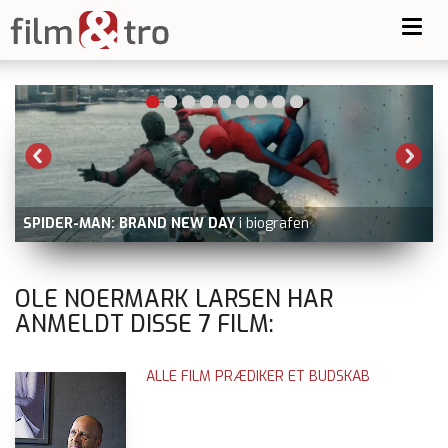
Toggl
navig
-
SPIDER-MAN: BRAND NEW DAY
i biografen
OLE NOERMARK LARSEN HAR
ANMELDT DISSE
7
FILM:
ALLE FILM PRÆDIKER ET BUDSKAB