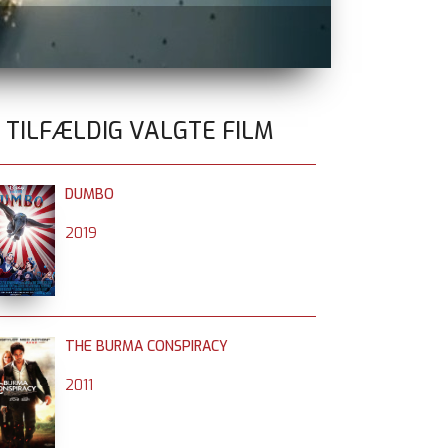
TEMA FILM 
0 TILFÆLDIG VALGTE FILM
DUMBO
2019
THE BURMA CONSPIRACY
2011