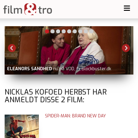
Toggl
navig
-
ELEANORS SANDHED
nu på VOD, fx Blockbuster.dk
NICKLAS KOFOED HERBST HAR
ANMELDT DISSE
2
FILM:
SPIDER-MAN: BRAND NEW DAY