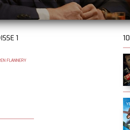
DISSE
1
1
REN FLANNERY