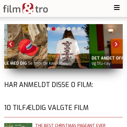
Toggl
navig
DET ANDET OFFER
nu på Netflix udover filmstriben.dk, dvd
og blu-ray
HAR ANMELDT DISSE
0
FILM:
10 TILFÆLDIG VALGTE FILM
THE BEST CHRISTMAS PAGEANT EVER