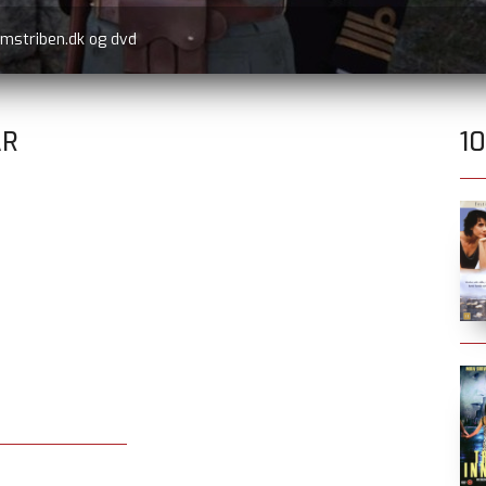
lmstriben.dk og dvd
AR
1