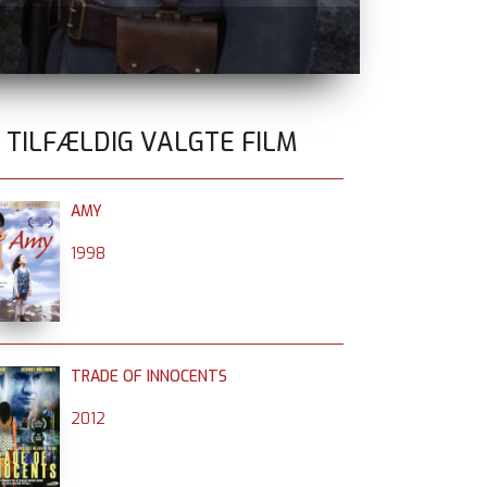
SPIDER-MAN:
0 TILFÆLDIG VALGTE FILM
AMY
1998
TRADE OF INNOCENTS
2012