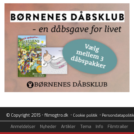
© Copyright 2015 • filmogtro.dk •
•
Cookie politik
Persondatapolitik
Anmeldelser
Nyheder
Artikler
Tema
Info
Filmtrailer