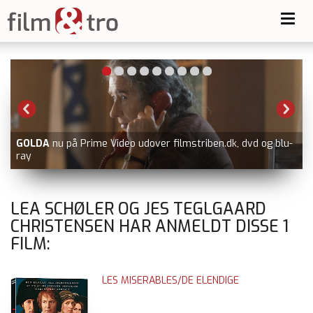
Toggl
navig
GOLDA
nu på Prime Video udover filmstriben.dk, dvd og blu-
ray
LEA SCHØLER OG JES TEGLGAARD
CHRISTENSEN HAR ANMELDT DISSE
1
FILM:
LES MISERABLES/DE ELENDIGE