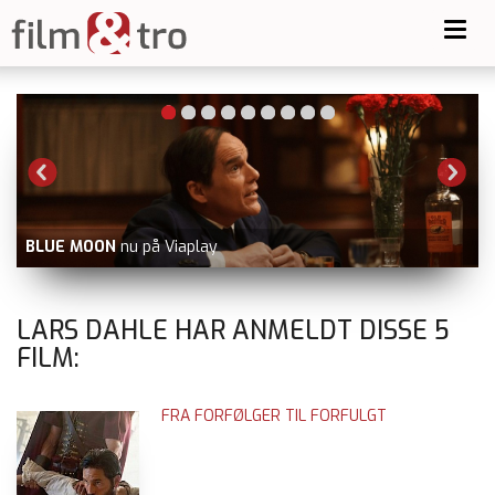
Toggl
navig
BLUE MOON
nu på Viaplay
LARS DAHLE HAR ANMELDT DISSE
5
FILM:
FRA FORFØLGER TIL FORFULGT