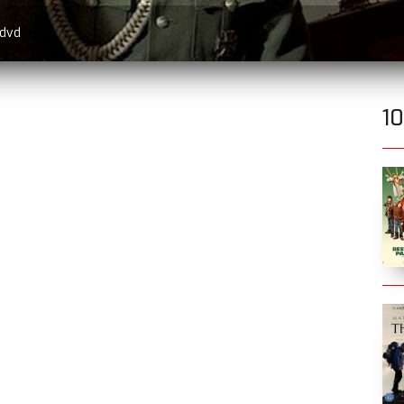
 dvd
1