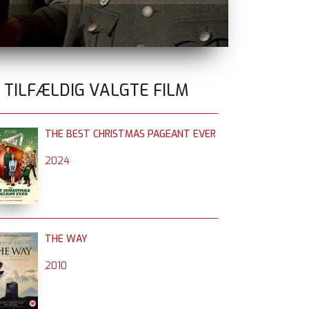
MYRDET PÅ D
0 TILFÆLDIG VALGTE FILM
THE BEST CHRISTMAS PAGEANT EVER
2024
THE WAY
2010