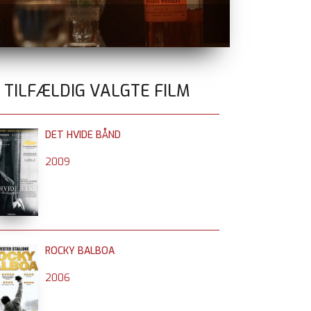
MIRAKLET P
0 TILFÆLDIG VALGTE FILM
DET HVIDE BÅND
2009
ROCKY BALBOA
2006