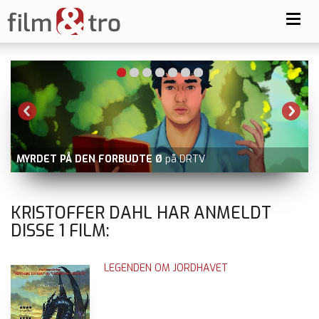
Toggl
navig
MYRDET PÅ DEN FORBUDTE Ø
på DRTV
KRISTOFFER DAHL HAR ANMELDT
DISSE
1
FILM:
LEGENDEN OM JORDHAVET