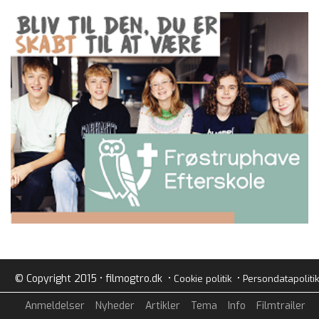
© Copyright 2015 • filmogtro.dk •
•
Cookie politik
Persondatapolitik
Anmeldelser
Nyheder
Artikler
Tema
Info
Filmtrailer