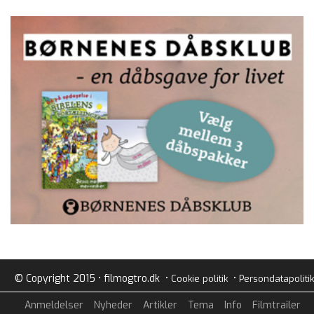
© Copyright 2015 • filmogtro.dk •
•
Cookie politik
Persondatapolitik
Anmeldelser
Nyheder
Artikler
Tema
Info
Filmtrailer