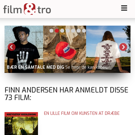
Toggl
navig
d
BÆR EN SAMTALE MED DIG
Se hvor de kan købes
FINN ANDERSEN HAR ANMELDT DISSE
73
FILM:
EN LILLE FILM OM KUNSTEN AT DRÆBE