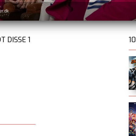
er.dk
T DISSE
1
1