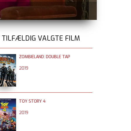
MICHAEL
i bi
0 TILFÆLDIG VALGTE FILM
ZOMBIELAND: DOUBLE TAP
2019
TOY STORY 4
2019