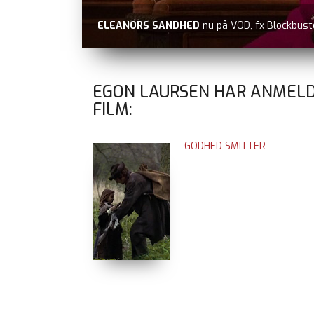
ELEANORS SANDHED
nu på VOD, fx Blockbust
EGON LAURSEN HAR ANMELD
FILM:
GODHED SMITTER