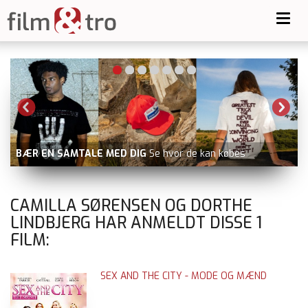
Toggl
navig
BÆR EN SAMTALE MED DIG
Se hvor de kan købes
CAMILLA SØRENSEN OG DORTHE
LINDBJERG HAR ANMELDT DISSE
1
FILM:
SEX AND THE CITY - MODE OG MÆND