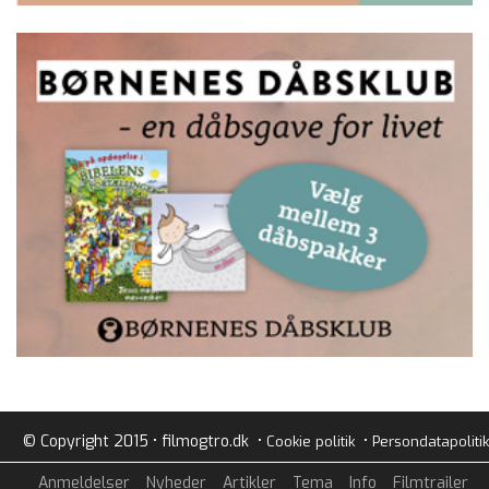
© Copyright 2015 • filmogtro.dk •
•
Cookie politik
Persondatapolitik
Anmeldelser
Nyheder
Artikler
Tema
Info
Filmtrailer