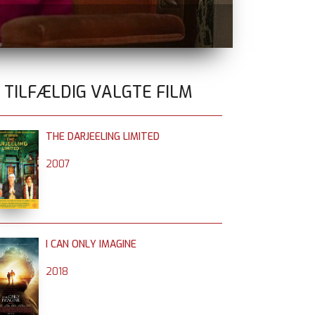
GOLDA
nu på 
0 TILFÆLDIG VALGTE FILM
THE DARJEELING LIMITED
2007
I CAN ONLY IMAGINE
2018