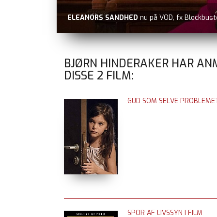
ELEANORS SANDHED
nu på VOD, fx Blockbust
BJØRN HINDERAKER HAR AN
DISSE
2
FILM:
GUD SOM SELVE PROBLEME
SPOR AF LIVSSYN I FILM