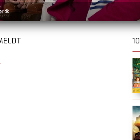
er.dk
MELDT
1
T