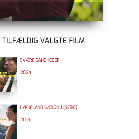
GOLDA
nu på 
0 TILFÆLDIG VALGTE FILM
SVÆRE SANDHEDER
2024
LYKKELAND SÆSON 1 (SERIE)
2018