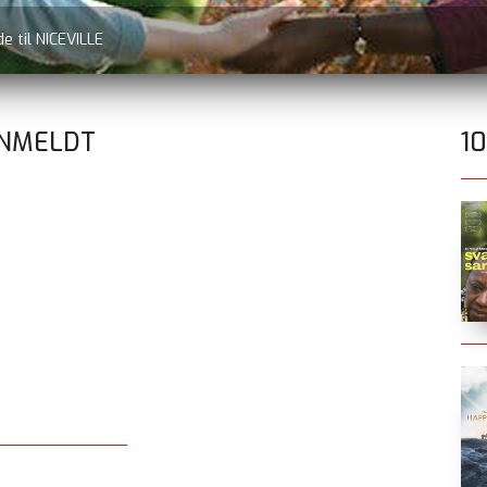
e til NICEVILLE
ANMELDT
1