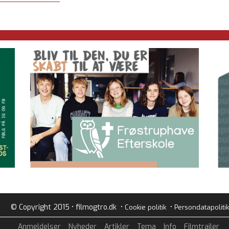
© Copyright 2015 • filmogtro.dk •
•
Cookie politik
Persondatapolitik
Anmeldelser
Nyheder
Artikler
Tema
Info
Filmtrailer