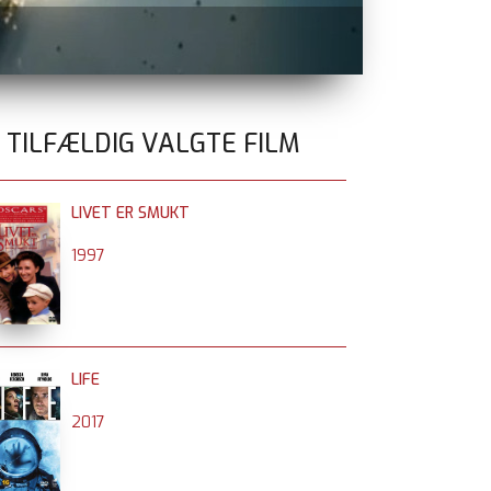
MICHAEL
i bi
0 TILFÆLDIG VALGTE FILM
LIVET ER SMUKT
1997
LIFE
2017