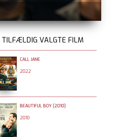
BLUE MOON
n
0 TILFÆLDIG VALGTE FILM
CALL JANE
2022
BEAUTIFUL BOY (2010)
2010