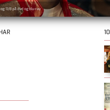
r og 11/8 på dvd og blu-ray
 HAR
1