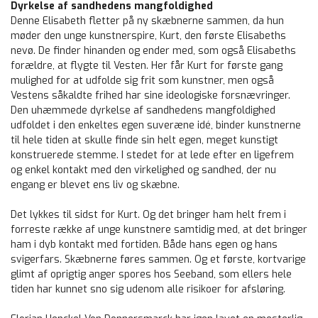
Dyrkelse af sandhedens mangfoldighed
Denne Elisabeth fletter på ny skæbnerne sammen, da hun
møder den unge kunstnerspire, Kurt, den første Elisabeths
nevø. De finder hinanden og ender med, som også Elisabeths
forældre, at flygte til Vesten. Her får Kurt for første gang
mulighed for at udfolde sig frit som kunstner, men også
Vestens såkaldte frihed har sine ideologiske forsnævringer.
Den uhæmmede dyrkelse af sandhedens mangfoldighed
udfoldet i den enkeltes egen suveræne idé, binder kunstnerne
til hele tiden at skulle finde sin helt egen, meget kunstigt
konstruerede stemme. I stedet for at lede efter en ligefrem
og enkel kontakt med den virkelighed og sandhed, der nu
engang er blevet ens liv og skæbne.
Det lykkes til sidst for Kurt. Og det bringer ham helt frem i
forreste række af unge kunstnere samtidig med, at det bringer
ham i dyb kontakt med fortiden. Både hans egen og hans
svigerfars. Skæbnerne føres sammen. Og et første, kortvarige
glimt af oprigtig anger spores hos Seeband, som ellers hele
tiden har kunnet sno sig udenom alle risikoer for afsløring.