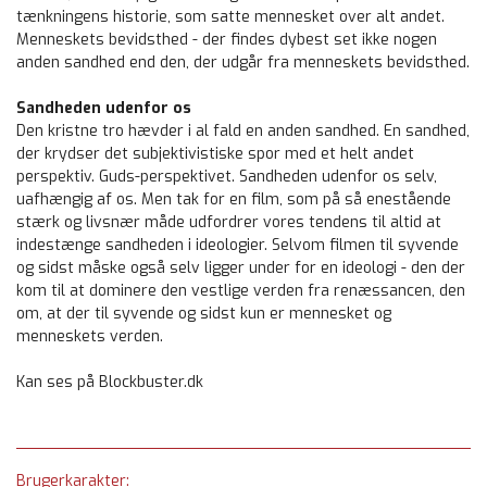
tænkningens historie, som satte mennesket over alt andet.
Menneskets bevidsthed - der findes dybest set ikke nogen
anden sandhed end den, der udgår fra menneskets bevidsthed.
Sandheden udenfor os
Den kristne tro hævder i al fald en anden sandhed. En sandhed,
der krydser det subjektivistiske spor med et helt andet
perspektiv. Guds-perspektivet. Sandheden udenfor os selv,
uafhængig af os. Men tak for en film, som på så enestående
stærk og livsnær måde udfordrer vores tendens til altid at
indestænge sandheden i ideologier. Selvom filmen til syvende
og sidst måske også selv ligger under for en ideologi - den der
kom til at dominere den vestlige verden fra renæssancen, den
om, at der til syvende og sidst kun er mennesket og
menneskets verden.
Kan ses på Blockbuster.dk
Brugerkarakter: