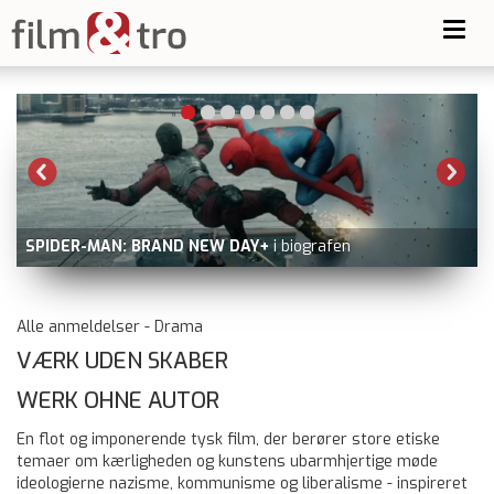
Toggl
navig
OPERATION VALKYRIE
nu på HBO Max udover dv
Alle anmeldelser - Drama
VÆRK UDEN SKABER
WERK OHNE AUTOR
En flot og imponerende tysk film, der berører store etiske
temaer om kærligheden og kunstens ubarmhjertige møde
ideologierne nazisme, kommunisme og liberalisme - inspireret