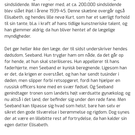
sindslidende. Man regner med, at ca. 200.000 sindslidende
blev slået ihjel i årene 1939-45. Denne skæbne overgår også
Elisabeth, og hendes lille nevø Kurt, som har et særligt forhold
til sin tante, bl.a. i kraft af hans tidlige kunstneriske talent, og
han glemmer aldrig, da hun bliver hentet af de lægelige
myndigheder.
Det gør heller ikke den læge, der til sidst underskriver hendes
dødsdom, Seeband. Hun trygler ham om nåde, da det går op
for hende, at hun skal steriliseres. Hun appellerer til hans
faderhjerte, men Seeband er kynisk beregnende. Ligesom han
er det, da krigen er overstået, og han har sendt tusinder i
døden, men slipper forbi retsopgøret, fordi han hjælper en
russisk officers kone med en svær fødsel. Og Seeband
genindtager tronen som landets højt værdsatte gynækolog, og
nu altså i det land, der befinder sig under den røde fane. Men
Seeband kan tilpasse sig hvad som helst, bare han selv er
sikret den gode tilværelse i berømmelse og rigdom. Dog synes
der at være en lillebitte rest af fortrydelse, da han kalder sin
egen datter Elisabeth.