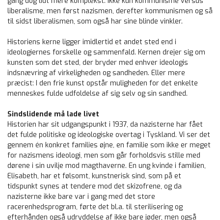
gang dog lidt mere komplekst. Ikke kun kommunisme versus
liberalisme, men først nazismen, derefter kommunismen og så
til sidst liberalismen, som også har sine blinde vinkler.
Historiens kerne ligger imidlertid et andet sted end i
ideologiernes forskelle og sammenfald. Kernen drejer sig om
kunsten som det sted, der bryder med enhver ideologis
indsnævring af virkeligheden og sandheden. Eller mere
præcist: I den frie kunst opstår muligheden for det enkelte
menneskes fulde udfoldelse af sig selv og sin sandhed.
Sindslidende må lade livet
Historien har sit udgangspunkt i 1937, da nazisterne har fået
det fulde politiske og ideologiske overtag i Tyskland. Vi ser det
gennem én konkret families øjne, en familie som ikke er meget
for nazismens ideologi, men som går forholdsvis stille med
dørene i sin uvilje mod magthaverne. En ung kvinde i familien,
Elisabeth, har et følsomt, kunstnerisk sind, som på et
tidspunkt synes at tendere mod det skizofrene, og da
nazisterne ikke bare var i gang med det store
racerenhedsprogram, førte det bl.a. til sterilisering og
efterhånden også udryddelse af ikke bare jøder, men også