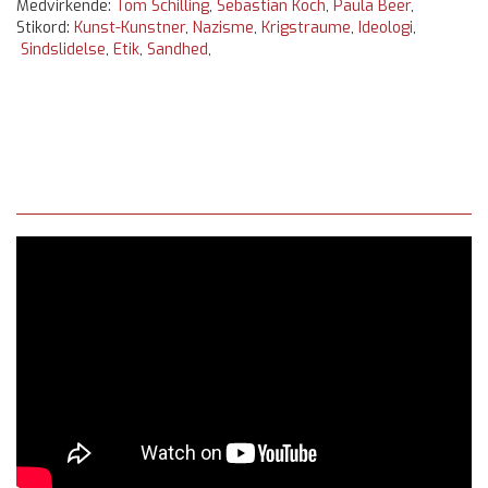
Medvirkende:
Tom Schilling
,
Sebastian Koch
,
Paula Beer
,
Stikord:
Kunst-Kunstner
,
Nazisme
,
Krigstraume
,
Ideologi
,
Sindslidelse
,
Etik
,
Sandhed
,