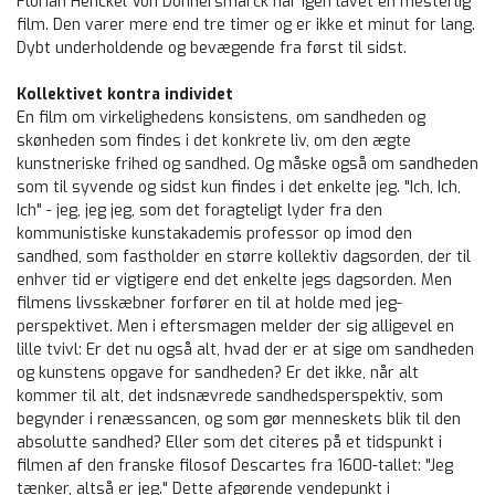
Florian Henckel Von Donnersmarck har igen lavet en mesterlig
film. Den varer mere end tre timer og er ikke et minut for lang.
Dybt underholdende og bevægende fra først til sidst.
Kollektivet kontra individet
En film om virkelighedens konsistens, om sandheden og
skønheden som findes i det konkrete liv, om den ægte
kunstneriske frihed og sandhed. Og måske også om sandheden
som til syvende og sidst kun findes i det enkelte jeg. "Ich, Ich,
Ich" - jeg, jeg jeg, som det foragteligt lyder fra den
kommunistiske kunstakademis professor op imod den
sandhed, som fastholder en større kollektiv dagsorden, der til
enhver tid er vigtigere end det enkelte jegs dagsorden. Men
filmens livsskæbner forfører en til at holde med jeg-
perspektivet. Men i eftersmagen melder der sig alligevel en
lille tvivl: Er det nu også alt, hvad der er at sige om sandheden
og kunstens opgave for sandheden? Er det ikke, når alt
kommer til alt, det indsnævrede sandhedsperspektiv, som
begynder i renæssancen, og som gør menneskets blik til den
absolutte sandhed? Eller som det citeres på et tidspunkt i
filmen af den franske filosof Descartes fra 1600-tallet: "Jeg
tænker, altså er jeg." Dette afgørende vendepunkt i