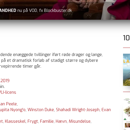
er.dk
1
adende enæggede tvillinger iført røde drager og lange,
på et dramatisk forløb af stadigt større og dybere
vepirrende timer går.
:
2019
in.
LI-licens
dan Peele
,
upita Nyong'o
,
Winston Duke
,
Shahadi Wright-Joseph
,
Evan
et
,
Klasseskel
,
Frygt
,
Familie
,
Hævn
,
Misundelse
,