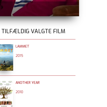
SPIDER-MAN:
0 TILFÆLDIG VALGTE FILM
LAMMET
2015
ANOTHER YEAR
2010