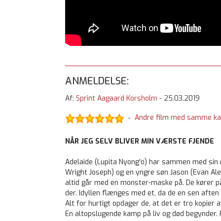
ANMELDELSE:
Af:
Sprint Aagaard Korsholm
-
25.03.2019
Andre film med samme ka
-
NÅR JEG SELV BLIVER MIN VÆRSTE FJENDE
Adelaide (Lupita Nyong'o) har sammen med sin
Wright Joseph) og en yngre søn Jason (Evan Alex
altid går med en monster-maske på. De kører på
der. Idyllen flænges med et, da de en sen aften 
Alt for hurtigt opdager de, at det er tro kopier
En altopslugende kamp på liv og død begynder. Fo