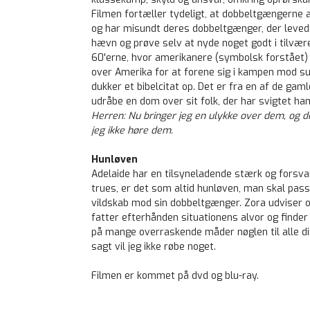
Filmen fortæller tydeligt, at dobbeltgængerne a
og har misundt deres dobbeltgænger, der levede e
hævn og prøve selv at nyde noget godt i tilværel
60'erne, hvor amerikanere (symbolsk forstået)
over Amerika for at forene sig i kampen mod sul
dukker et bibelcitat op. Det er fra en af de gaml
udråbe en dom over sit folk, der har svigtet ham
Herren: Nu bringer jeg en ulykke over dem, og de 
jeg ikke høre dem.
Hunløven
Adelaide har en tilsyneladende stærk og forsvar
trues, er det som altid hunløven, man skal pa
vildskab mod sin dobbeltgænger. Zora udviser o
fatter efterhånden situationens alvor og finder 
på mange overraskende måder nøglen til alle dis
sagt vil jeg ikke røbe noget.
Filmen er kommet på dvd og blu-ray.