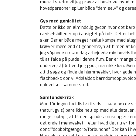
mere. I stedte vil jeg prøve at beskrive, hvad ma
hovedpersoner spiller både "dem selv" og dere
Gys med genialitet
Dette er ikke en almindelig gyser, hvor det bar
rædselsbilleder op i ansigtet på folk. Det er hel
sker. Der er både meget reelle kampe med slagvå
kræver mere end ét gennemsyn af filmen at komm
jeg vågnede næste dag arbejdede min bevidsthed
til at falde på plads i denne film. Der er mange 
undervejs! (Det ved jeg godt, man ikke kan. Me
altid søge og finde de hjemmesider, hvor gode nø
flashbacks ser vi Adelaides barndomsoplevels
oplevelser samme sted.
Samfundskritik
Man får ingen facitliste til sidst – selv om de
(naturligvis) bare ikke helt op med alle detalje
meget oplagt, at filmen spindes omkring et te
det onde i mennesket – eller hvad det nu er for 
dens"”dobbeltgængere/forbundne". Der kan i hve
klassekamp, skyld og ansvar, omkring oprørskam