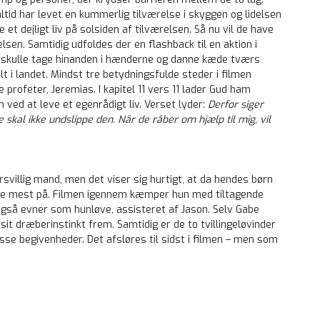
ltid har levet en kummerlig tilværelse i skyggen og lidelsen
t dejligt liv på solsiden af tilværelsen. Så nu vil de have
sen. Samtidig udfoldes der en flashback til en aktion i
 skulle tage hinanden i hænderne og danne kæde tværs
t i landet. Mindst tre betydningsfulde steder i filmen
e profeter, Jeremias. I kapitel 11 vers 11 lader Gud ham
 ved at leve et egenrådigt liv. Verset lyder:
Derfor siger
skal ikke undslippe den. Når de råber om hjælp til mig, vil
svillig mand, men det viser sig hurtigt, at da hendes børn
sse mest på. Filmen igennem kæmper hun med tiltagende
gså evner som hunløve, assisteret af Jason. Selv Gabe
sit dræberinstinkt frem. Samtidig er de to tvillingeløvinder
se begivenheder. Det afsløres til sidst i filmen – men som