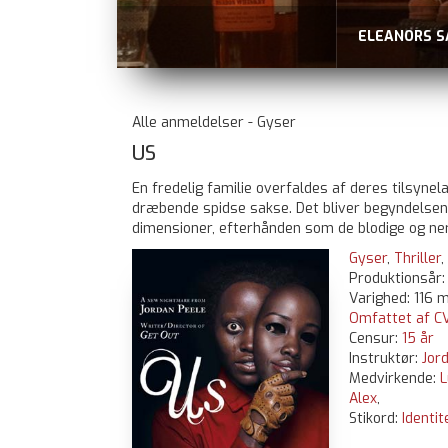
ELEANORS SANDHED
nu på VOD, fx Blockbust
Alle anmeldelser - Gyser
US
En fredelig familie overfaldes af deres tilsynel
dræbende spidse sakse. Det bliver begyndelsen 
dimensioner, efterhånden som de blodige og ner
Gyser
,
Thriller
,
Produktionsår
Varighed: 116 m
Omfattet af CV
Censur:
15 år
Instruktør:
Jor
Medvirkende:
L
Alex
,
Stikord:
Identit