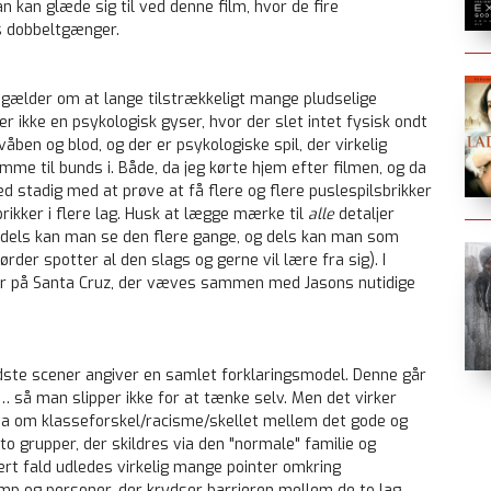
n kan glæde sig til ved denne film, hvor de fire
s dobbeltgænger.
e gælder om at lange tilstrækkeligt mange pludselige
ler ikke en psykologisk gyser, hvor der slet intet fysisk ondt
ben og blod, og der er psykologiske spil, der virkelig
e til bunds i. Både, da jeg kørte hjem efter filmen, og da
 stadig med at prøve at få flere og flere puslespilsbrikker
brikker i flere lag. Husk at lægge mærke til
alle
detaljer
n dels kan man se den flere gange, og dels kan man som
rder spotter al den slags og gerne vil lære fra sig). I
er på Santa Cruz, der væves sammen med Jasons nutidige
 sidste scener angiver en samlet forklaringsmodel. Denne går
r … så man slipper ikke for at tænke selv. Men det virker
ma om klasseforskel/racisme/skellet mellem det gode og
to grupper, der skildres via den "normale" familie og
rt fald udledes virkelig mange pointer omkring
p og personer, der krydser barrieren mellem de to lag.