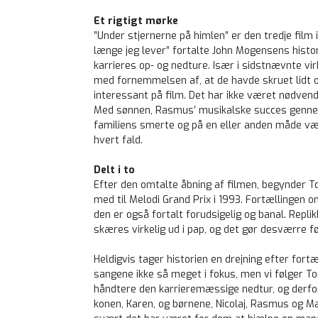
Et rigtigt mørke
”Under stjernerne på himlen” er den tredje film
længe jeg lever” fortalte John Mogensens histo
karrieres op- og nedture. Især i sidstnævnte vi
med fornemmelsen af, at de havde skruet lidt op
interessant på film. Det har ikke været nødven
Med sønnen, Rasmus’ musikalske succes gennem 
familiens smerte og på en eller anden måde vær
hvert fald.
Delt i to
Efter den omtalte åbning af filmen, begynder
med til Melodi Grand Prix i 1993. Fortællingen
den er også fortalt forudsigelig og banal. Repli
skæres virkelig ud i pap, og det gør desværre fø
Heldigvis tager historien en drejning efter fort
sangene ikke så meget i fokus, men vi følger 
håndtere den karrieremæssige nedtur, og derfor 
konen, Karen, og børnene, Nicolaj, Rasmus og Ma