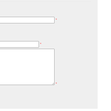
*
*
*