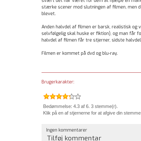
svært det har været for dem at hjælpe en mand,
stærke scener mod slutningen af filmen, men de
blevet.
Anden halvdel af filmen er barsk, realistisk og v
selvfølgelig skal huske er fiktion), og man få
halvdel af filmen får tre stjerner, sidste halvd
Filmen er kommet på dvd og blu-ray.
Brugerkarakter:
Bedømmelse: 4.3 af 6. 3 stemme(r).
Klik på en af stjernerne for at afgive din stemme
Ingen kommentarer
Tilføj kommentar