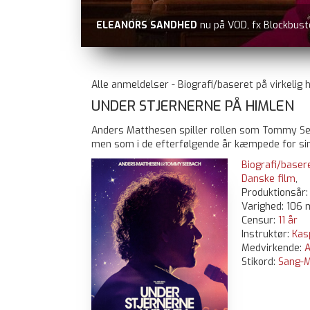
ELEANORS SANDHED
nu på VOD, fx Blockbust
Alle anmeldelser - Biografi/baseret på virkelig h
UNDER STJERNERNE PÅ HIMLEN
Anders Matthesen spiller rollen som Tommy See
men som i de efterfølgende år kæmpede for sin s
Biografi/basere
Danske film
,
Produktionsår
Varighed: 106 
Censur:
11 år
Instruktør:
Kas
Medvirkende:
A
Stikord:
Sang-M