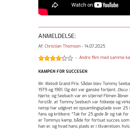
ANMELDELSE:
Af:
Christian Thomsen
-
14.07.2025
Andre film med samme ka
-
KAMPEN FOR SUCCESEN
Mr. Melodi Grand Prix.
Sådan blev Tommy Seebach
1979 og 1981. Og det var ganske fortjent.
Disco 
hjerte, og Seebach var en stjerne! Filmen åbne
forstår, at Tommy Seebach var folkeeje og virkel
netop har udgivet en opsamlingsplade over 25 
fans og kritikere: ”Tak for 25 gode år og tak fo
er Tommys kamp, både for fortsat succes som 
han er, og hvad hans plads er i tilværelsen, hvis