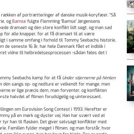
 i rækken af portrætteringer af danske musik-koryfæer. ”Så
rie, og
Bamse
fulgte Flemming ’Bamse’ Jørgensens
rkede dramaet og den store konflikt lidt søgt, og man sad
 for alle knapper, for at få dramaet til at være
digt i samme omfang i forhold til Tommy Seebachs historie.
de seneste 16 år, har hele Danmark fået et indblik i
et vidne til helbredelsesprocessen -sådan føles det i
 Tommy Seebachs kamp for at få
Under stjernerne på himlen
 om dén sangs op- og nedture er velkendt for mange, men
kkerne er lige præcis dem, man forventer, og konflikten
rste halvdel af filmen forudsigelig og uinteressant.
ællingen om Eurovision Song Contest i 1993. Herefter er
Tommy på en mørk og dyster vej. Han har svært ved at
tyr han til flasken. Det giver selvsagt konflikter med
rie. Familien fylder meget i filmen, og man forstår, hvor