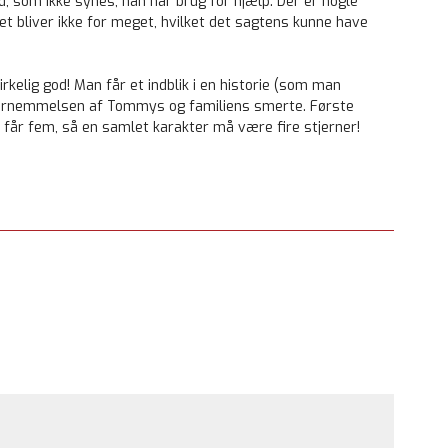
 som ikke synes, han har brug for hjælp. Der er nogle
t bliver ikke for meget, hvilket det sagtens kunne have
irkelig god! Man får et indblik i en historie (som man
r fornemmelsen af Tommys og familiens smerte. Første
el får fem, så en samlet karakter må være fire stjerner!