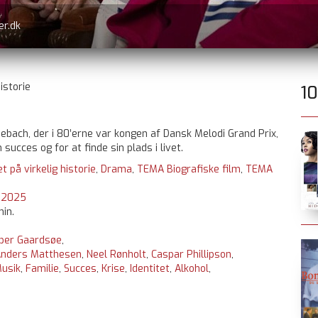
er.dk
istorie
1
bach, der i 80’erne var kongen af Dansk Melodi Grand Prix,
ucces og for at finde sin plads i livet.
t på virkelig historie
,
Drama
,
TEMA Biografiske film
,
TEMA
:
2025
min.
per Gaardsøe
,
nders Matthesen
,
Neel Rønholt
,
Caspar Phillipson
,
usik
,
Familie
,
Succes
,
Krise
,
Identitet
,
Alkohol
,