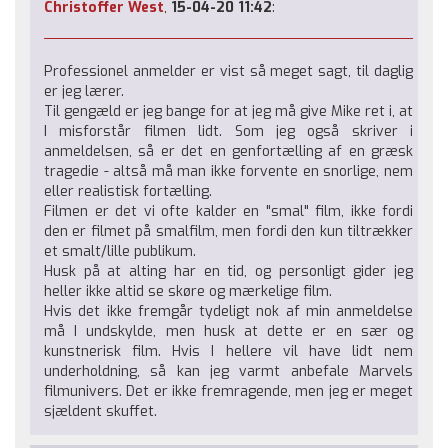
Christoffer West
,
15-04-20 11:42
:
Professionel anmelder er vist så meget sagt, til daglig
er jeg lærer.
Til gengæld er jeg bange for at jeg må give Mike ret i, at
I misforstår filmen lidt. Som jeg også skriver i
anmeldelsen, så er det en genfortælling af en græsk
tragedie - altså må man ikke forvente en snorlige, nem
eller realistisk fortælling.
Filmen er det vi ofte kalder en "smal" film, ikke fordi
den er filmet på smalfilm, men fordi den kun tiltrækker
et smalt/lille publikum.
Husk på at alting har en tid, og personligt gider jeg
heller ikke altid se skøre og mærkelige film.
Hvis det ikke fremgår tydeligt nok af min anmeldelse
må I undskylde, men husk at dette er en sær og
kunstnerisk film. Hvis I hellere vil have lidt nem
underholdning, så kan jeg varmt anbefale Marvels
filmunivers. Det er ikke fremragende, men jeg er meget
sjældent skuffet.