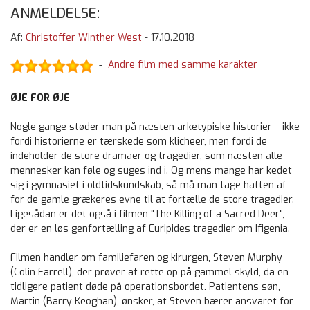
ANMELDELSE:
Af:
Christoffer Winther West
-
17.10.2018
Andre film med samme karakter
-
ØJE FOR ØJE
Nogle gange støder man på næsten arketypiske historier – ikke
fordi historierne er tærskede som klicheer, men fordi de
indeholder de store dramaer og tragedier, som næsten alle
mennesker kan føle og suges ind i. Og mens mange har kedet
sig i gymnasiet i oldtidskundskab, så må man tage hatten af
for de gamle grækeres evne til at fortælle de store tragedier.
Ligesådan er det også i filmen "The Killing of a Sacred Deer",
der er en løs genfortælling af Euripides tragedier om Ifigenia.
Filmen handler om familiefaren og kirurgen, Steven Murphy
(Colin Farrell), der prøver at rette op på gammel skyld, da en
tidligere patient døde på operationsbordet. Patientens søn,
Martin (Barry Keoghan), ønsker, at Steven bærer ansvaret for