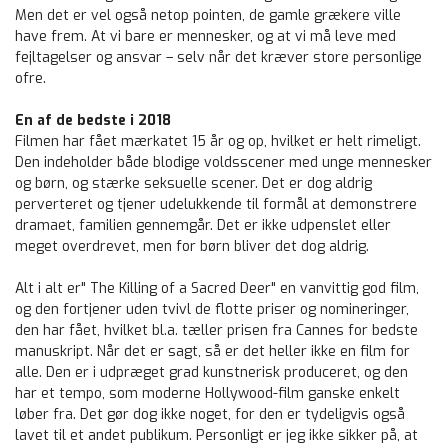
Men det er vel også netop pointen, de gamle grækere ville
have frem. At vi bare er mennesker, og at vi må leve med
fejltagelser og ansvar – selv når det kræver store personlige
ofre.
En af de bedste i 2018
Filmen har fået mærkatet 15 år og op, hvilket er helt rimeligt.
Den indeholder både blodige voldsscener med unge mennesker
og børn, og stærke seksuelle scener. Det er dog aldrig
perverteret og tjener udelukkende til formål at demonstrere
dramaet, familien gennemgår. Det er ikke udpenslet eller
meget overdrevet, men for børn bliver det dog aldrig.
Alt i alt er" The Killing of a Sacred Deer" en vanvittig god film,
og den fortjener uden tvivl de flotte priser og nomineringer,
den har fået, hvilket bl.a. tæller prisen fra Cannes for bedste
manuskript. Når det er sagt, så er det heller ikke en film for
alle. Den er i udpræget grad kunstnerisk produceret, og den
har et tempo, som moderne Hollywood-film ganske enkelt
løber fra. Det gør dog ikke noget, for den er tydeligvis også
lavet til et andet publikum. Personligt er jeg ikke sikker på, at