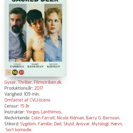
Gyser
,
Thriller
,
Filmstriben.dk
,
Produktionsår:
2017
Varighed: 109 min.
Omfattet af CVLI-licens
Censur:
15 år
Instruktør:
Yorgos Lanthimos
,
Medvirkende:
Colin Farrell
,
Nicole Kidman
,
Barry G. Bernson
,
Stikord:
Sygdom
,
Familie
,
Død
,
Skyld
,
Ansvar
,
Mytologi
,
Hævn
,
Sort komedie
,