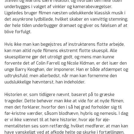
Steven og Martins sære relation, og hvordan den hele tiden
underbygges i valget af vinkler og kamerabevægelser.
Ligeledes bruger filmen næsten udelukkende klassisk musik i
det asynkrone lydbillede, hvilket skaber en vanvittig stemning,
der hele tiden underbygger dramaet og giver os følelsen af at
blive forfulgt.
Hvis ikke man kan begejstres af instruktørens flotte arbejde,
kan man altid nyde filmens ekstremt flotte skuespil. Alle
skuespillerne gør det utroligt godt, og mens man kunne
forvente det af Colin Farrell og Nicole Kidman, er det især den
unge Barry Keoghan, der imponerer. Han er både afdæmpet og
udtryksfuld, men allerbedst, når man kan fornemme den
uudslukkelige hævntørst, han indeholder.
Historien er, som tidligere nævnt, baseret på to græske
tragedier. Dette behøver man ikke at vide for at nyde filmen,
men det forklarer, hvorfor den i så høj grad forholder sig til
før-kristne værdier, såsom blodhævn, hybris og nemesis. I dag
er vi ikke vænnet til at høre historier, hvor øje for øje-
mentaliteten ses som retfærdig, hvilket medfører, at man kan
have vanskeligt ved at afkode helte og skurke i fortællingen.