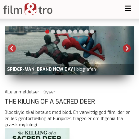
Toggl
navig
MIRAKLET PÅ HUDSONFLODEN
nu på Netflix udover Prime
Video, Viaplay, dvd og blu-ray
Alle anmeldelser - Gyser
THE KILLING OF A SACRED DEER
Blodskyld skal betales med blod. En vanvittig god film, der er
en løs genfortælling af Euripides tragedier om Ifigenia fra
græsk mytologi.