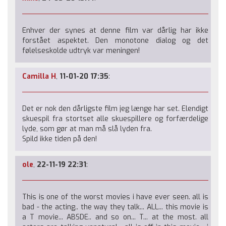
Enhver der synes at denne film var dårlig har ikke
forstået aspektet. Den monotone dialog og det
følelseskolde udtryk var meningen!
Camilla H
,
11-01-20 17:35
:
Det er nok den dårligste film jeg længe har set. Elendigt
skuespil fra stortset alle skuespillere og forfærdelige
lyde, som gør at man må slå lyden fra.
Spild ikke tiden på den!
ole
,
22-11-19 22:31
:
This is one of the worst movies i have ever seen. all is
bad - the acting.. the way they talk... ALL... this movie is
a T movie... ABSDE.. and so on... T... at the most. all