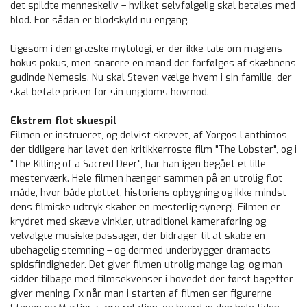
det spildte menneskeliv – hvilket selvfølgelig skal betales med
blod. For sådan er blodskyld nu engang.
Ligesom i den græske mytologi, er der ikke tale om magiens
hokus pokus, men snarere en mand der forfølges af skæbnens
gudinde Nemesis. Nu skal Steven vælge hvem i sin familie, der
skal betale prisen for sin ungdoms hovmod.
Ekstrem flot skuespil
Filmen er instrueret, og delvist skrevet, af Yorgos Lanthimos,
der tidligere har lavet den kritikkerroste film "The Lobster", og i
"The Killing of a Sacred Deer", har han igen begået et lille
mesterværk. Hele filmen hænger sammen på en utrolig flot
måde, hvor både plottet, historiens opbygning og ikke mindst
dens filmiske udtryk skaber en mesterlig synergi. Filmen er
krydret med skæve vinkler, utraditionel kameraføring og
velvalgte musiske passager, der bidrager til at skabe en
ubehagelig stemning – og dermed underbygger dramaets
spidsfindigheder. Det giver filmen utrolig mange lag, og man
sidder tilbage med filmsekvenser i hovedet der først bagefter
giver mening. Fx når man i starten af filmen ser figurerne