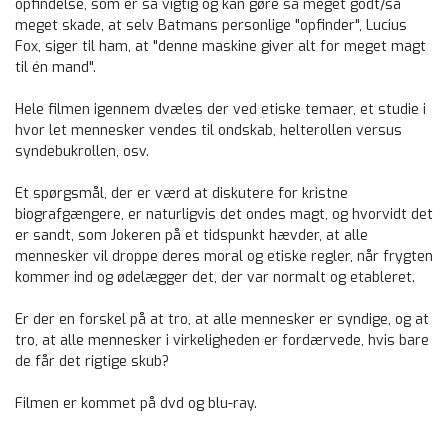
opfindelse, som er så vigtig og kan gøre så meget godt/så
meget skade, at selv Batmans personlige "opfinder", Lucius
Fox, siger til ham, at "denne maskine giver alt for meget magt
til én mand".
Hele filmen igennem dvæles der ved etiske temaer, et studie i
hvor let mennesker vendes til ondskab, helterollen versus
syndebukrollen, osv.
Et spørgsmål, der er værd at diskutere for kristne
biografgængere, er naturligvis det ondes magt, og hvorvidt det
er sandt, som Jokeren på et tidspunkt hævder, at alle
mennesker vil droppe deres moral og etiske regler, når frygten
kommer ind og ødelægger det, der var normalt og etableret.
Er der en forskel på at tro, at alle mennesker er syndige, og at
tro, at alle mennesker i virkeligheden er fordærvede, hvis bare
de får det rigtige skub?
Filmen er kommet på dvd og blu-ray.