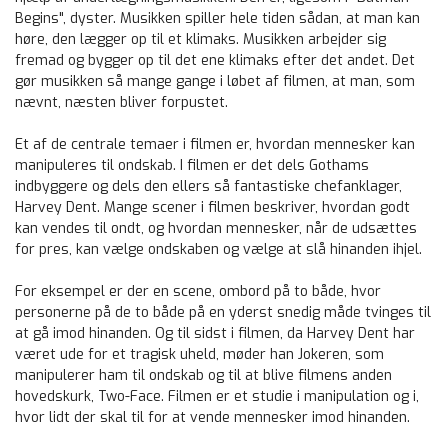
Begins", dyster. Musikken spiller hele tiden sådan, at man kan
høre, den lægger op til et klimaks. Musikken arbejder sig
fremad og bygger op til det ene klimaks efter det andet. Det
gør musikken så mange gange i løbet af filmen, at man, som
nævnt, næsten bliver forpustet.
Et af de centrale temaer i filmen er, hvordan mennesker kan
manipuleres til ondskab. I filmen er det dels Gothams
indbyggere og dels den ellers så fantastiske chefanklager,
Harvey Dent. Mange scener i filmen beskriver, hvordan godt
kan vendes til ondt, og hvordan mennesker, når de udsættes
for pres, kan vælge ondskaben og vælge at slå hinanden ihjel.
For eksempel er der en scene, ombord på to både, hvor
personerne på de to både på en yderst snedig måde tvinges til
at gå imod hinanden. Og til sidst i filmen, da Harvey Dent har
været ude for et tragisk uheld, møder han Jokeren, som
manipulerer ham til ondskab og til at blive filmens anden
hovedskurk, Two-Face. Filmen er et studie i manipulation og i,
hvor lidt der skal til for at vende mennesker imod hinanden.