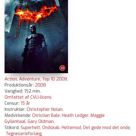
Action
,
Adventure
,
Top 10 2008
,
Produktionsår:
2008
Varighed: 152 min.
Omfattet af CVLI-licens
Censur:
15 år
Instruktør:
Christopher Nolan
,
Medvirkende:
Christian Bale
,
Heath Ledger
,
Maggie
Gyllenhaal
,
Gary Oldman
,
Stikord:
Superhelt
,
Ondskab
,
Heltemod
,
Det gode mod det onde
,
Tegneserieforlæg
,