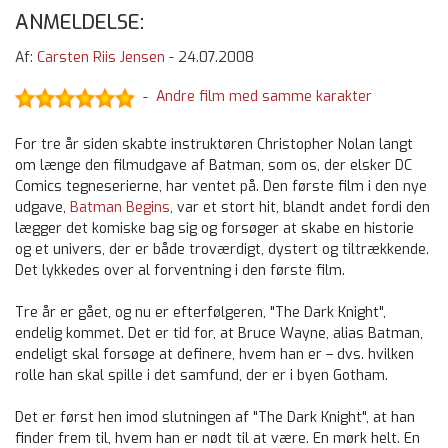
ANMELDELSE:
Af:
Carsten Riis Jensen
-
24.07.2008
Andre film med samme karakter
-
For tre år siden skabte instruktøren Christopher Nolan langt
om længe den filmudgave af Batman, som os, der elsker DC
Comics tegneserierne, har ventet på. Den første film i den nye
udgave,
Batman Begins
, var et stort hit, blandt andet fordi den
lægger det komiske bag sig og forsøger at skabe en historie
og et univers, der er både troværdigt, dystert og tiltrækkende.
Det lykkedes over al forventning i den første film.
Tre år er gået, og nu er efterfølgeren, "The Dark Knight",
endelig kommet. Det er tid for, at Bruce Wayne, alias Batman,
endeligt skal forsøge at definere, hvem han er – dvs. hvilken
rolle han skal spille i det samfund, der er i byen Gotham.
Det er først hen imod slutningen af "The Dark Knight", at han
finder frem til, hvem han er nødt til at være. En mørk helt. En