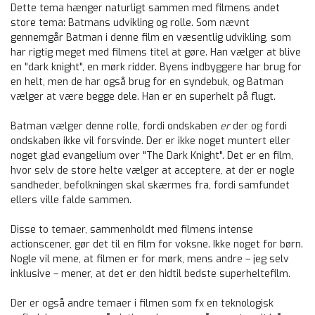
Dette tema hænger naturligt sammen med filmens andet
store tema: Batmans udvikling og rolle. Som nævnt
gennemgår Batman i denne film en væsentlig udvikling, som
har rigtig meget med filmens titel at gøre. Han vælger at blive
en "dark knight", en mørk ridder. Byens indbyggere har brug for
en helt, men de har også brug for en syndebuk, og Batman
vælger at være begge dele. Han er en superhelt på flugt.
Batman vælger denne rolle, fordi ondskaben
er
der og fordi
ondskaben ikke vil forsvinde. Der er ikke noget muntert eller
noget glad evangelium over "The Dark Knight". Det er en film,
hvor selv de store helte vælger at acceptere, at der er nogle
sandheder, befolkningen skal skærmes fra, fordi samfundet
ellers ville falde sammen.
Disse to temaer, sammenholdt med filmens intense
actionscener, gør det til en film for voksne. Ikke noget for børn.
Nogle vil mene, at filmen er for mørk, mens andre – jeg selv
inklusive – mener, at det er den hidtil bedste superheltefilm.
Der er også andre temaer i filmen som fx en teknologisk