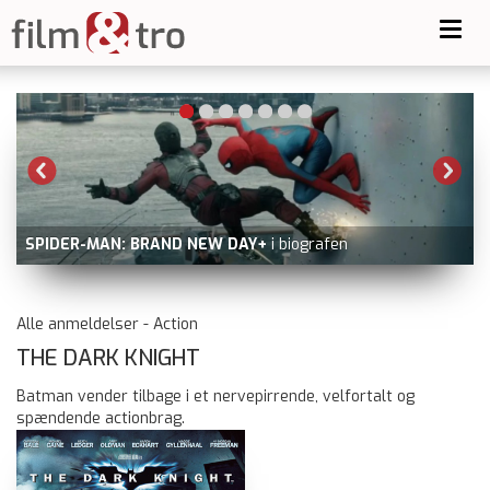
Toggl
navig
GOLDA
nu på Prime Video udover filmstriben.dk, dvd og bl
ray
Alle anmeldelser - Action
THE DARK KNIGHT
Batman vender tilbage i et nervepirrende, velfortalt og
spændende actionbrag.