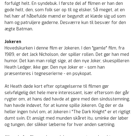
forfulgt helt. En syndebuk. I første del af filmen er han den
gode helt, den, som folk ser op til og elsker. Så meget, at en
hel hær af håbefulde mænd er begyndt at klæde sig ud som
ham og patruljere gaderne. Desværre kun til besvær for den
ægte Batman.
Jokeren
Hovedskurken i denne film er Jokeren. I den "gamle" film, fra
1989, er det Jack Nicholson, der spiller rollen. Det gør han med
humor. Det kan man roligt sige, at den nye Joker, skuespilleren
Heath Ledger, ikke gør. Den nye Joker er - som han
præsenteres i tegneserierne - en psykopat.
At Heath døde kort efter optagelserne til filmen gør
selvfølgelig det hele mere interessant, især eftersom der går
rygter om, at hans død havde at gøre med den sindsstemning,
han havde indøvet, for at kunne spille Jokeren. Og der er da
heller ingen tvivl om, at Jokeren i "The Dark Knight" er et rigtigt
dumt svin. Et ansigt med munden skåret itu, sminke der løber
og tungen, der slikker læberne for hver anden sætning.