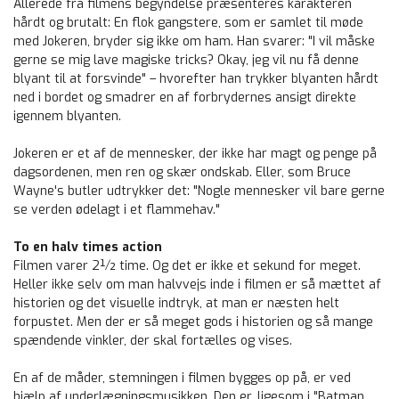
Allerede fra filmens begyndelse præsenteres karakteren
hårdt og brutalt: En flok gangstere, som er samlet til møde
med Jokeren, bryder sig ikke om ham. Han svarer: "I vil måske
gerne se mig lave magiske tricks? Okay, jeg vil nu få denne
blyant til at forsvinde" – hvorefter han trykker blyanten hårdt
ned i bordet og smadrer en af forbrydernes ansigt direkte
igennem blyanten.
Jokeren er et af de mennesker, der ikke har magt og penge på
dagsordenen, men ren og skær ondskab. Eller, som Bruce
Wayne's butler udtrykker det: "Nogle mennesker vil bare gerne
se verden ødelagt i et flammehav."
To en halv times action
Filmen varer 2½ time. Og det er ikke et sekund for meget.
Heller ikke selv om man halvvejs inde i filmen er så mættet af
historien og det visuelle indtryk, at man er næsten helt
forpustet. Men der er så meget gods i historien og så mange
spændende vinkler, der skal fortælles og vises.
En af de måder, stemningen i filmen bygges op på, er ved
hjælp af underlægningsmusikken. Den er, ligesom i "Batman