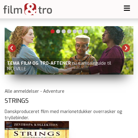
Toggl
navig
MA FILM OG TRO-AFTENER
nu samtaleguide til
GOLDA
EVILLE
ray
Alle anmeldelser - Adventure
STRINGS
Danskproduceret film med marionetdukker overrasker og
tryllebinder.