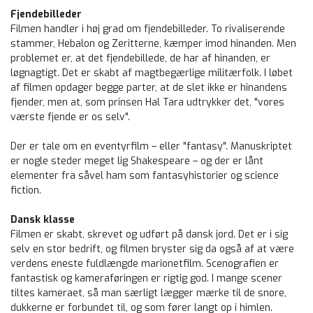
Fjendebilleder
Filmen handler i høj grad om fjendebilleder. To rivaliserende
stammer, Hebalon og Zeritterne, kæmper imod hinanden. Men
problemet er, at det fjendebillede, de har af hinanden, er
løgnagtigt. Det er skabt af magtbegærlige militærfolk. I løbet
af filmen opdager begge parter, at de slet ikke er hinandens
fjender, men at, som prinsen Hal Tara udtrykker det, "vores
værste fjende er os selv".
Der er tale om en eventyrfilm – eller "fantasy". Manuskriptet
er nogle steder meget lig Shakespeare – og der er lånt
elementer fra såvel ham som fantasyhistorier og science
fiction.
Dansk klasse
Filmen er skabt, skrevet og udført på dansk jord. Det er i sig
selv en stor bedrift, og filmen bryster sig da også af at være
verdens eneste fuldlængde marionetfilm. Scenografien er
fantastisk og kameraføringen er rigtig god. I mange scener
tiltes kameraet, så man særligt lægger mærke til de snore,
dukkerne er forbundet til, og som fører langt op i himlen.