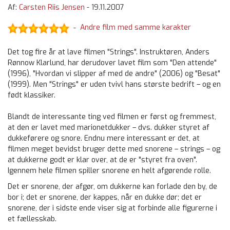
Af:
Carsten Riis Jensen
-
19.11.2007
Andre film med samme karakter
-
Det tog fire år at lave filmen "Strings". Instruktøren, Anders
Rønnow Klarlund, har derudover lavet film som "Den attende"
(1996), "Hvordan vi slipper af med de andre" (2006) og "Besat"
(1999). Men "Strings" er uden tvivl hans største bedrift – og en
født klassiker.
Blandt de interessante ting ved filmen er først og fremmest,
at den er lavet med marionetdukker – dvs. dukker styret af
dukkeførere og snore. Endnu mere interessant er det, at
filmen meget bevidst bruger dette med snorene – strings – og
at dukkerne godt er klar over, at de er "styret fra oven".
Igennem hele filmen spiller snorene en helt afgørende rolle.
Det er snorene, der afgør, om dukkerne kan forlade den by, de
bor i; det er snorene, der kappes, når en dukke dør; det er
snorene, der i sidste ende viser sig at forbinde alle figurerne i
et fællesskab.