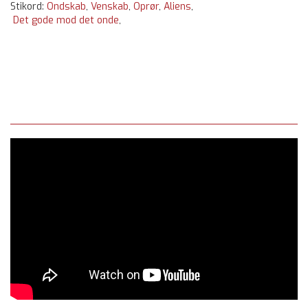
Stikord:
Ondskab
,
Venskab
,
Oprør
,
Aliens
,
Det gode mod det onde
,