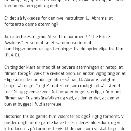
kampe mellem godt og ondt.
Er det så lykkedes for den nye instruktør, J.J. Abrams, at
fortsætte denne stemning?
Ja, i allerhøjeste grad. At se film nummer 7, "The Force
Awakens", er som at se et sammensurium af
handlingsmomenter og stemninger fra de oprindelige tre film
(fil 4-6).
En ting der klart er med til at bevare stemningen er netop, at
filmen foregår væk fra civilisationen. En anden vigtig ting er, at
- ligesom i de oprindelige film - så har J.J. Abrams valgt at
bruge så meget "ægte" materiale som muligt, altså i stedet
for CGI og greenscreen: Det betyder noget særligt, når man i
filmen ser Tusindsårsfalken og ved, at den ér der, at den er
blevet bygget i fuld størrelse.
Historien fra de gamle film videreføres også rigtig fornemt. Vi
møder nogle af de gamle karakterer, i deres alderdom, og vi
introduceres på fornemste vis til de nye, som vi skal følge i de