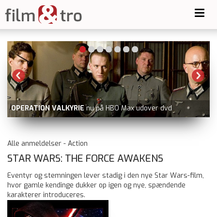
Toggl
navig
GOLDA
nu på Prime Video udov
 på HBO Max udover dvd
ray
Alle anmeldelser - Action
STAR WARS: THE FORCE AWAKENS
Eventyr og stemningen lever stadig i den nye Star Wars-film,
hvor gamle kendinge dukker op igen og nye, spændende
karakterer introduceres.