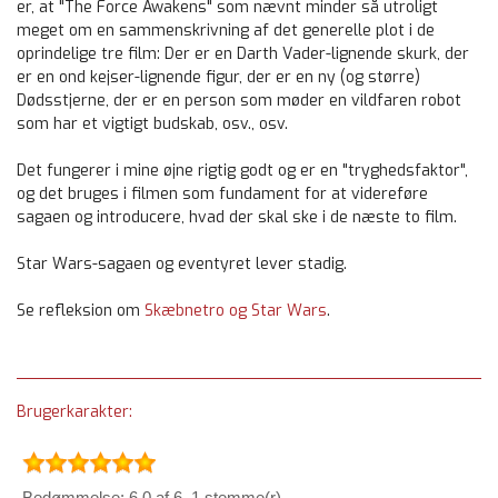
er, at "The Force Awakens" som nævnt minder så utroligt
meget om en sammenskrivning af det generelle plot i de
oprindelige tre film: Der er en Darth Vader-lignende skurk, der
er en ond kejser-lignende figur, der er en ny (og større)
Dødsstjerne, der er en person som møder en vildfaren robot
som har et vigtigt budskab, osv., osv.
Det fungerer i mine øjne rigtig godt og er en "tryghedsfaktor",
og det bruges i filmen som fundament for at videreføre
sagaen og introducere, hvad der skal ske i de næste to film.
Star Wars-sagaen og eventyret lever stadig.
Se refleksion om
Skæbnetro og Star Wars
.
Brugerkarakter:
Bedømmelse: 6.0 af 6. 1 stemme(r).