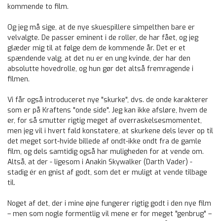
kommende to film.
Og jeg må sige, at de nye skuespillere simpelthen bare er
velvalgte. De passer eminent i de roller, de har fået, og jeg
glæder mig til at følge dem de kommende år. Det er et
spændende valg, at det nu er en ung kvinde, der har den
absolutte hovedrolle, og hun gør det altså fremragende i
filmen.
Vi får også introduceret nye "skurke", dvs. de onde karakterer
som er på Kraftens "onde side". Jeg kan ikke afsløre, hvem de
er, for så smutter rigtig meget af overraskelsesmomentet,
men jeg vil i hvert fald konstatere, at skurkene dels lever op til
det meget sort-hvide billede af ondt-ikke ondt fra de gamle
film, og dels samtidig også har muligheden for at vende om.
Altså, at der - ligesom i Anakin Skywalker (Darth Vader) -
stadig ér en gnist af godt, som det er muligt at vende tilbage
til.
Noget af det, der i mine øjne fungerer rigtig godt i den nye film
– men som nogle formentlig vil mene er for meget "genbrug" –