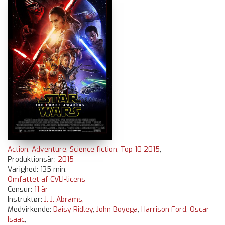
Action
,
Adventure
,
Science fiction
,
Top 10 2015
,
Produktionsår:
2015
Varighed: 135 min.
Omfattet af CVLI-licens
Censur:
11 år
Instruktør:
J. J. Abrams
,
Medvirkende:
Daisy Ridley
,
John Boyega
,
Harrison Ford
,
Oscar
Isaac
,