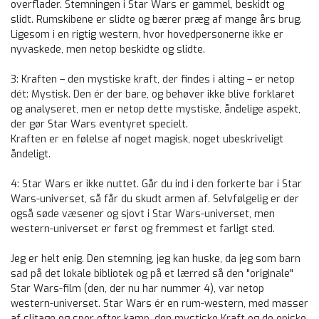
overflader. Stemningen i Star Wars er gammel, beskidt og
slidt. Rumskibene er slidte og bærer præg af mange års brug.
Ligesom i en rigtig western, hvor hovedpersonerne ikke er
nyvaskede, men netop beskidte og slidte.
3: Kraften – den mystiske kraft, der findes i alting – er netop
dét: Mystisk. Den ér der bare, og behøver ikke blive forklaret
og analyseret, men er netop dette mystiske, åndelige aspekt,
der gør Star Wars eventyret specielt.
Kraften er en følelse af noget magisk, noget ubeskriveligt
åndeligt.
4: Star Wars er ikke nuttet. Går du ind i den forkerte bar i Star
Wars-universet, så får du skudt armen af. Selvfølgelig er der
også søde væsener og sjovt i Star Wars-universet, men
western-universet er først og fremmest et farligt sted.
Jeg er helt enig. Den stemning, jeg kan huske, da jeg som barn
sad på det lokale bibliotek og på et lærred så den "originale"
Star Wars-film (den, der nu har nummer 4), var netop
western-universet. Star Wars ér en rum-western, med masser
af slitage og spor efter kamp, den mystiske Kraft og de episke