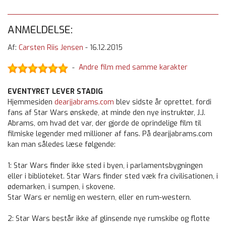
ANMELDELSE:
Af:
Carsten Riis Jensen
-
16.12.2015
Andre film med samme karakter
-
EVENTYRET LEVER STADIG
Hjemmesiden
dearjjabrams.com
blev sidste år oprettet, fordi
fans af Star Wars ønskede, at minde den nye instruktør, J.J.
Abrams, om hvad det var, der gjorde de oprindelige film til
filmiske legender med millioner af fans. På dearjjabrams.com
kan man således læse følgende:
1: Star Wars finder ikke sted i byen, i parlamentsbygningen
eller i biblioteket. Star Wars finder sted væk fra civilisationen, i
ødemarken, i sumpen, i skovene.
Star Wars er nemlig en western, eller en rum-western.
2: Star Wars består ikke af glinsende nye rumskibe og flotte