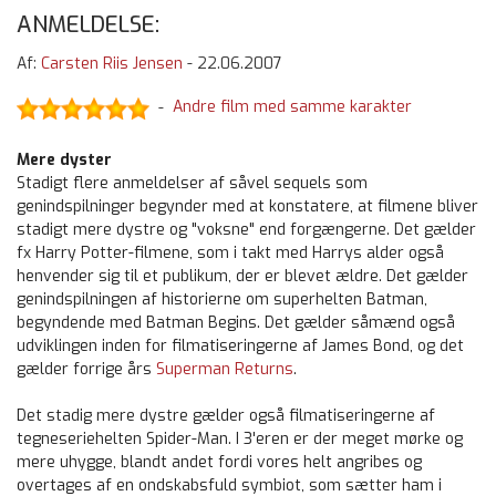
ANMELDELSE:
Af:
Carsten Riis Jensen
-
22.06.2007
Andre film med samme karakter
-
Mere dyster
Stadigt flere anmeldelser af såvel sequels som
genindspilninger begynder med at konstatere, at filmene bliver
stadigt mere dystre og "voksne" end forgængerne. Det gælder
fx Harry Potter-filmene, som i takt med Harrys alder også
henvender sig til et publikum, der er blevet ældre. Det gælder
genindspilningen af historierne om superhelten Batman,
begyndende med Batman Begins. Det gælder såmænd også
udviklingen inden for filmatiseringerne af James Bond, og det
gælder forrige års
Superman Returns
.
Det stadig mere dystre gælder også filmatiseringerne af
tegneseriehelten Spider-Man. I 3'eren er der meget mørke og
mere uhygge, blandt andet fordi vores helt angribes og
overtages af en ondskabsfuld symbiot, som sætter ham i