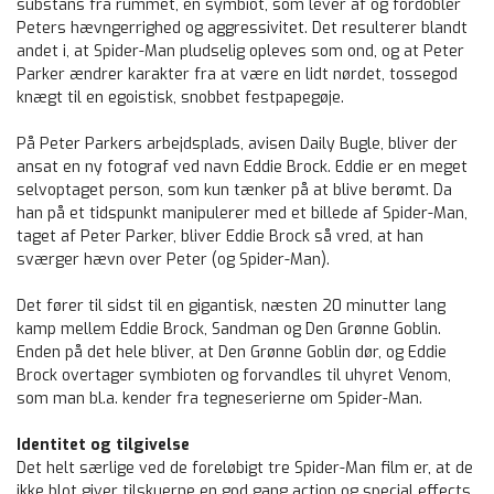
substans fra rummet, en symbiot, som lever af og fordobler
Peters hævngerrighed og aggressivitet. Det resulterer blandt
andet i, at Spider-Man pludselig opleves som ond, og at Peter
Parker ændrer karakter fra at være en lidt nørdet, tossegod
knægt til en egoistisk, snobbet festpapegøje.
På Peter Parkers arbejdsplads, avisen Daily Bugle, bliver der
ansat en ny fotograf ved navn Eddie Brock. Eddie er en meget
selvoptaget person, som kun tænker på at blive berømt. Da
han på et tidspunkt manipulerer med et billede af Spider-Man,
taget af Peter Parker, bliver Eddie Brock så vred, at han
sværger hævn over Peter (og Spider-Man).
Det fører til sidst til en gigantisk, næsten 20 minutter lang
kamp mellem Eddie Brock, Sandman og Den Grønne Goblin.
Enden på det hele bliver, at Den Grønne Goblin dør, og Eddie
Brock overtager symbioten og forvandles til uhyret Venom,
som man bl.a. kender fra tegneserierne om Spider-Man.
Identitet og tilgivelse
Det helt særlige ved de foreløbigt tre Spider-Man film er, at de
ikke blot giver tilskuerne en god gang action og special effects,