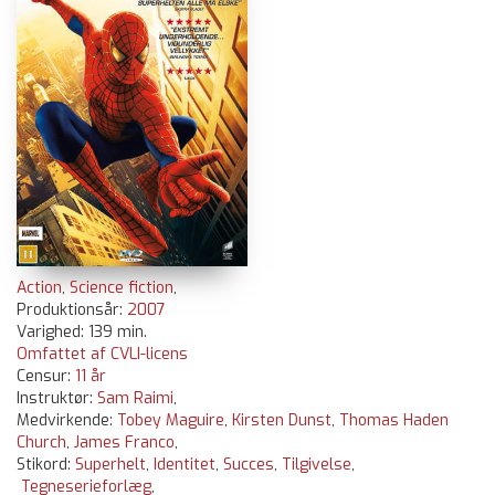
Action
,
Science fiction
,
Produktionsår:
2007
Varighed: 139 min.
Omfattet af CVLI-licens
Censur:
11 år
Instruktør:
Sam Raimi
,
Medvirkende:
Tobey Maguire
,
Kirsten Dunst
,
Thomas Haden
Church
,
James Franco
,
Stikord:
Superhelt
,
Identitet
,
Succes
,
Tilgivelse
,
Tegneserieforlæg
,