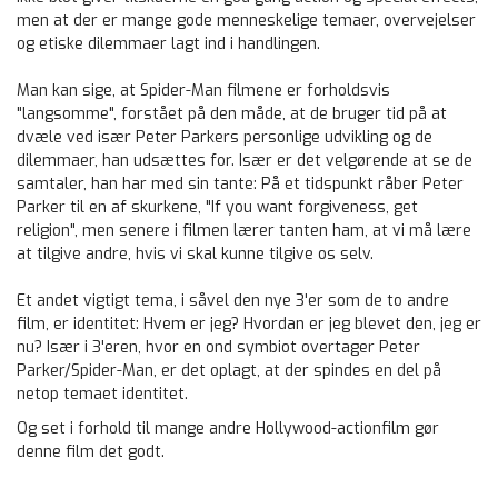
men at der er mange gode menneskelige temaer, overvejelser
og etiske dilemmaer lagt ind i handlingen.
Man kan sige, at Spider-Man filmene er forholdsvis
"langsomme", forstået på den måde, at de bruger tid på at
dvæle ved især Peter Parkers personlige udvikling og de
dilemmaer, han udsættes for. Især er det velgørende at se de
samtaler, han har med sin tante: På et tidspunkt råber Peter
Parker til en af skurkene, "If you want forgiveness, get
religion", men senere i filmen lærer tanten ham, at vi må lære
at tilgive andre, hvis vi skal kunne tilgive os selv.
Et andet vigtigt tema, i såvel den nye 3'er som de to andre
film, er identitet: Hvem er jeg? Hvordan er jeg blevet den, jeg er
nu? Især i 3'eren, hvor en ond symbiot overtager Peter
Parker/Spider-Man, er det oplagt, at der spindes en del på
netop temaet identitet.
Og set i forhold til mange andre Hollywood-actionfilm gør
denne film det godt.