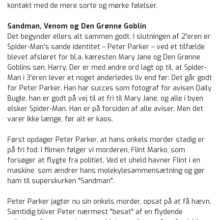
kontakt med de mere sorte og mørke følelser.
Sandman, Venom og Den Grønne Goblin
Det begynder ellers alt sammen godt. I slutningen af 2'eren er
Spider-Man's sande identitet – Peter Parker – ved et tilfælde
blevet afsløret for bl.a. kæresten Mary Jane og Den Grønne
Goblins søn, Harry. Der er med andre ord lagt op til, at Spider-
Man i 3'eren lever et noget anderledes liv end før: Det går godt
for Peter Parker. Han har succes som fotograf for avisen Daily
Bugle, han er godt på vej til at fri til Mary Jane, og alle i byen
elsker Spider-Man. Han er på forsiden af alle aviser. Men det
varer ikke længe, før alt er kaos.
Først opdager Peter Parker, at hans onkels morder stadig er
på fri fod. I filmen følger vi morderen, Flint Marko, som
forsøger at flygte fra politiet. Ved et uheld havner Flint i en
maskine, som ændrer hans molekylesammensætning og gør
ham til superskurken "Sandman".
Peter Parker jagter nu sin onkels morder, opsat på at få hævn.
Samtidig bliver Peter nærmest "besat" af en flydende