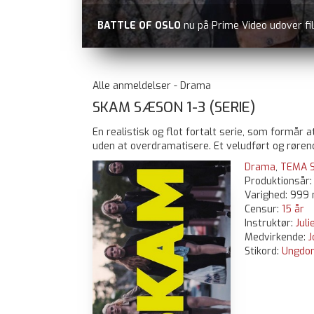
BATTLE OF OSLO
nu på Prime Video udover fi
Alle anmeldelser - Drama
SKAM SÆSON 1-3 (SERIE)
En realistisk og flot fortalt serie, som formår 
uden at overdramatisere. Et veludført og røre
Drama
,
TEMA S
Produktionsår
Varighed: 999 
Censur:
15 år
Instruktør:
Jul
Medvirkende:
J
Stikord:
Ungdo