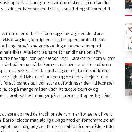
tisk og selvstændig, men som forelsker sig i en fyr, der
r vi Isak, der kæmper med sin seksualitet og sit forhold til
ver unge, er det, fordi den tager livtag med de store
, psykisk sygdom, kærlighed, religion og ensomhed bliver
de. I ungdomsårene er disse ting ofte mere kompakt
hele livet. Alle karaktererne får en dimension, så vi
ifte hovedperson per sæson i spil. Karakterer, som vi tror,
forstået på en ny måde. Som seere bliver vi derfor udfordret
llerne lykkes virkelig med at give helstøbte karakterer,
 seværdighed. Hvis man har teenagere eller arbejder med
 at forstå og huske, hvor store udfordringer den tid kæmper
moral op på mange måder uden at tildele skurke- og
med moralske beslutninger på en nuanceret og ærlig måde.
t at gøre op med de traditionelle rammer for serier. Hvert
ien. Derfor sidder man aldrig tilbage med en fornemmelse af,
b-plot. Samtidig udgives filmen i realtid på den måde, at der