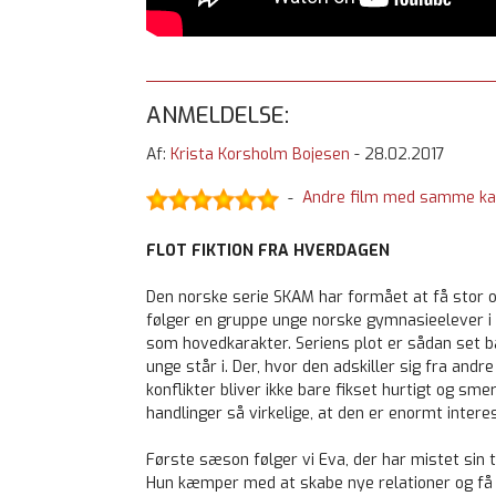
ANMELDELSE:
Af:
Krista Korsholm Bojesen
-
28.02.2017
Andre film med samme ka
-
FLOT FIKTION FRA HVERDAGEN
Den norske serie SKAM har formået at få stor 
følger en gruppe unge norske gymnasieelever i 
som hovedkarakter. Seriens plot er sådan set b
unge står i. Der, hvor den adskiller sig fra andr
konflikter bliver ikke bare fikset hurtigt og sm
handlinger så virkelige, at den er enormt intere
Første sæson følger vi Eva, der har mistet sin t
Hun kæmper med at skabe nye relationer og få st