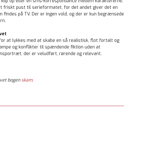
le klip op eller en sms-korrespondance mellem karaktererne.
 friskt pust til serieformatet, for det andet giver det en
n findes på TV. Der er ingen vold, og der er kun begrænsede
rn.
vet
or at lykkes med at skabe en så realistisk, flot fortalt og
ampe og konflikter til spændende fiktion uden at
onsportræt, der er veludført, rørende og relevant.
evet bogen
skam
.