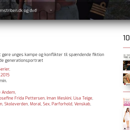
lmstriben.dk og dvd
1
at gøre unges kampe og konflikter til spændende fiktion
nde generationsportræt
erier
,
:
2015
min.
ie Andem
,
osefine Frida Pettersen
,
Iman Meskini
,
Lisa Teige
,
m
,
Skoleverden
,
Moral
,
Sex
,
Parforhold
,
Venskab
,