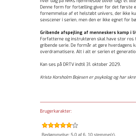
hver dag på NRKs hjemmeside bliver lagt et lil
Denne form for fortælling giver for det første et
fornemmelse af et helstøbt univers, der ikke ku
sexscener i serien, men den er ikke egnet for bø
Gribende afspejling af menneskers kamp i li
Forfatterne og instruktøren skal have stor ros f
gribende serie. De formår at gøre hverdagens k
overdramatisere. Alt i alt er serien et generati
Kan ses på DRTV indtil 31. oktober 2029.
Krista Korsholm Bojesen er psykolog og har skr
Brugerkarakter:
Bedømmelse: 5.0 af 6. 10 stemme(r).