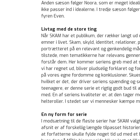
Anden sæson følger Noora, som er meget idealis
ikke passer ind i idealerne. I tredje sæson følge
fyren Even.
Livtag med de store ting
Når SKAM har et publikum, der rækker langt ud o
emner i livet. Skam, skyld, identitet, relationer
portrætteret på en relevant og genkendelig må
tilstede, men tematikkerne har relevans gennem 
forstår dem. Her kommer seriens greb med at sk
vi har regnet ud, bliver pludselig forklaret og 
på vores egne fordomme og konklusioner. Skuespi
hvilket er det, der driver seriens spænding og
teenagere, er denne serie et rigtig godt bud til
med. En af seriens kvaliteter er, at den tager 
helteroller. I stedet ser vi mennesker kæmpe 
En ny form for serie
I modsætning til de fleste serier har SKAM valg
afsnit er af forskellig længde tilpasset histor
at forfatterne skulle fylde noget tid ud med et 