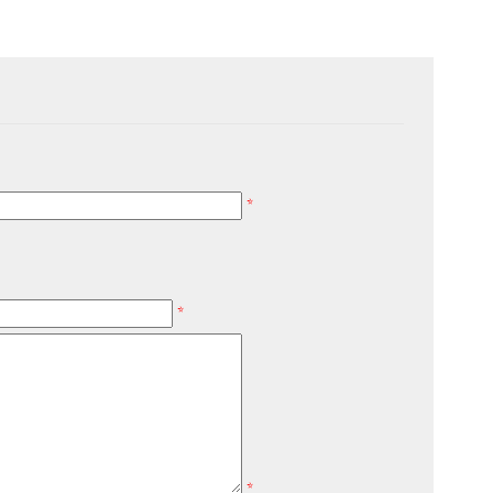
*
*
*