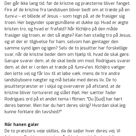
Der går ikke lang tid, før de kristne og præsterne bliver fanget.
Fire af de kristne fra landsbyen bliver bedt om at træde på en
fumi-e
– et billede af Jesus – som tegn på, at de frasiger sig
troen. Her begynder spørgsmålene at dukke op: Hvad er ægte
kristen tro, og hvad er frafald? Når Kichijiro på den måde
frasiger sig troen, er det så ægte? Kan han stadig tro på Jesus,
og at der er tilgivelse for ham, selvom han gentager den
samme synd igen og igen? Selv de to jesuitter har forskellige
svar, når de kristne beder dem om hjælp til, hvad de skal gøre.
Garupe svarer dem, at de skal bede om mod. Rodrigues svarer
dem, at det er i orden at træde på
fumi-e
’en. Kichijiro vælger
den lette vej og får lov til at løbe væk, mens de tre andre
landsbyboere nægter og må betale med deres liv. De to
jesuitterpræster er i skjul og overværer på afstand, at de
kristne bliver tortureret og slået ihjel. Her sætter fader
Rodrigues ord på et andet tema i filmen: "Du [Gud] har hørt
deres bønner. Men har du hørt deres skrig? Hvordan skal jeg
kunne forklare din tavshed?"
Når hanen galer
De to præsters veje skilles, da de sejler hver deres vej. Vi