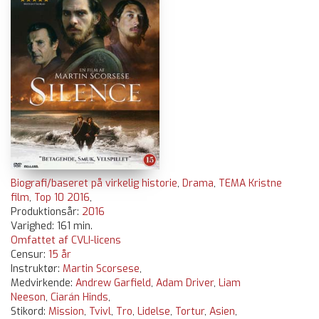
Biografi/baseret på virkelig historie
,
Drama
,
TEMA Kristne
film
,
Top 10 2016
,
Produktionsår:
2016
Varighed: 161 min.
Omfattet af CVLI-licens
Censur:
15 år
Instruktør:
Martin Scorsese
,
Medvirkende:
Andrew Garfield
,
Adam Driver
,
Liam
Neeson
,
Ciarán Hinds
,
Stikord:
Mission
,
Tvivl
,
Tro
,
Lidelse
,
Tortur
,
Asien
,