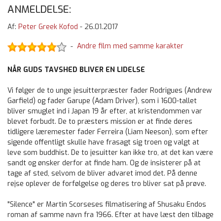
ANMELDELSE:
Af:
Peter Greek Kofod
-
26.01.2017
Andre film med samme karakter
-
NÅR GUDS TAVSHED BLIVER EN LIDELSE
Vi følger de to unge jesuitterpræster fader Rodrigues (Andrew
Garfield) og fader Garupe (Adam Driver), som i 1600-tallet
bliver smuglet ind i Japan 19 år efter, at kristendommen var
blevet forbudt. De to præsters mission er at finde deres
tidligere læremester fader Ferreira (Liam Neeson), som efter
sigende offentligt skulle have frasagt sig troen og valgt at
leve som buddhist. De to jesuitter kan ikke tro, at det kan være
sandt og ønsker derfor at finde ham. Og de insisterer på at
tage af sted, selvom de bliver advaret imod det. På denne
rejse oplever de forfølgelse og deres tro bliver sat på prøve.
"Silence" er Martin Scorseses filmatisering af Shusaku Endos
roman af samme navn fra 1966. Efter at have læst den tilbage