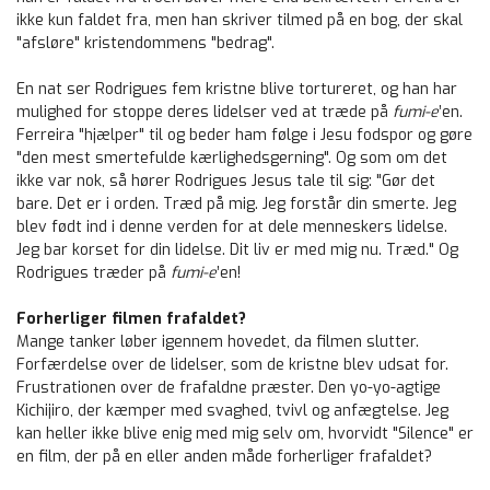
ikke kun faldet fra, men han skriver tilmed på en bog, der skal
"afsløre" kristendommens "bedrag".
En nat ser Rodrigues fem kristne blive tortureret, og han har
mulighed for stoppe deres lidelser ved at træde på
fumi-e
’en.
Ferreira "hjælper" til og beder ham følge i Jesu fodspor og gøre
"den mest smertefulde kærlighedsgerning". Og som om det
ikke var nok, så hører Rodrigues Jesus tale til sig: "Gør det
bare. Det er i orden. Træd på mig. Jeg forstår din smerte. Jeg
blev født ind i denne verden for at dele menneskers lidelse.
Jeg bar korset for din lidelse. Dit liv er med mig nu. Træd." Og
Rodrigues træder på
fumi-e
’en!
Forherliger filmen frafaldet?
Mange tanker løber igennem hovedet, da filmen slutter.
Forfærdelse over de lidelser, som de kristne blev udsat for.
Frustrationen over de frafaldne præster. Den yo-yo-agtige
Kichijiro, der kæmper med svaghed, tvivl og anfægtelse. Jeg
kan heller ikke blive enig med mig selv om, hvorvidt "Silence" er
en film, der på en eller anden måde forherliger frafaldet?