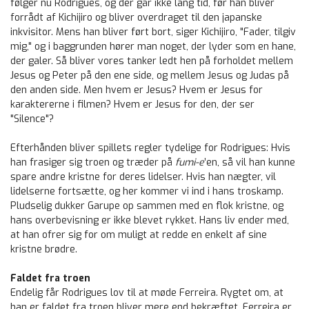
følger nu Rodrigues, og der går ikke lang tid, før han bliver
forrådt af Kichijiro og bliver overdraget til den japanske
inkvisitor. Mens han bliver ført bort, siger Kichijiro, "Fader, tilgiv
mig," og i baggrunden hører man noget, der lyder som en hane,
der galer. Så bliver vores tanker ledt hen på forholdet mellem
Jesus og Peter på den ene side, og mellem Jesus og Judas på
den anden side. Men hvem er Jesus? Hvem er Jesus for
karaktererne i filmen? Hvem er Jesus for den, der ser
"Silence"?
Efterhånden bliver spillets regler tydelige for Rodrigues: Hvis
han frasiger sig troen og træder på
fumi-e
’en, så vil han kunne
spare andre kristne for deres lidelser. Hvis han nægter, vil
lidelserne fortsætte, og her kommer vi ind i hans troskamp.
Pludselig dukker Garupe op sammen med en flok kristne, og
hans overbevisning er ikke blevet rykket. Hans liv ender med,
at han ofrer sig for om muligt at redde en enkelt af sine
kristne brødre.
Faldet fra troen
Endelig får Rodrigues lov til at møde Ferreira. Rygtet om, at
han er faldet fra troen bliver mere end bekræftet. Ferreira er