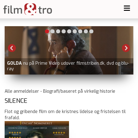
Toggl
navig
ben.dk, dvd og blu-
BATTLE OF OSLO
nu på Prime Video udover f
og dvd
Alle anmeldelser - Biografi/baseret på virkelig historie
SILENCE
Flot og gribende film om de kristnes lidelse og fristelsen til
frafald.