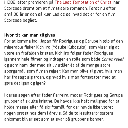
i 1988, efter premieren på T
he Last Temptation of Christ
, har
Scorsese drømt om at filmatisere romanen. Først nu efter
små 30 år er den så klar. Lad os se, hvad det er for en film,
Scorsese begået.
Hvor tit kan man tilgives
For at komme ind i Japan får Rodrigues og Garupe hjælp af den
miserable fisker Kichijiro (Yôsuke Kubozuka), som viser sig at
være en frafalden kristen. Kichijiro følger fader Rodrigues
igennem hele filmen og indtager en rolle som både
Comic relief
og som ham, der med sit liv stiller ét af de mange store
spørgsmål, som filmen rejser: Kan man blive tilgivet, hvis man
har frasagt sig troen, og hvad hvis man fortsætter med at
gøre det igen og igen?
I deres søgen efter fader Ferreira, møder Rodrigues og Garupe
grupper af skjulte kristne. De havde ikke haft mulighed for at
holde messe eller få skriftemål, for der havde ikke været
nogen præst hos dem i årevis. Så de to jesuitterpræsters
ankomst bliver set som et svar på gruppens bønner.