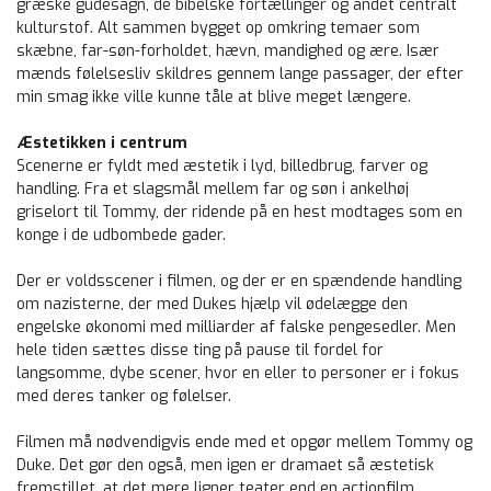
græske gudesagn, de bibelske fortællinger og andet centralt
kulturstof. Alt sammen bygget op omkring temaer som
skæbne, far-søn-forholdet, hævn, mandighed og ære. Især
mænds følelsesliv skildres gennem lange passager, der efter
min smag ikke ville kunne tåle at blive meget længere.
Æstetikken i centrum
Scenerne er fyldt med æstetik i lyd, billedbrug, farver og
handling. Fra et slagsmål mellem far og søn i ankelhøj
griselort til Tommy, der ridende på en hest modtages som en
konge i de udbombede gader.
Der er voldsscener i filmen, og der er en spændende handling
om nazisterne, der med Dukes hjælp vil ødelægge den
engelske økonomi med milliarder af falske pengesedler. Men
hele tiden sættes disse ting på pause til fordel for
langsomme, dybe scener, hvor en eller to personer er i fokus
med deres tanker og følelser.
Filmen må nødvendigvis ende med et opgør mellem Tommy og
Duke. Det gør den også, men igen er dramaet så æstetisk
fremstillet, at det mere ligner teater end en actionfilm.