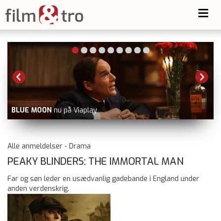
Toggl
navig
GO
BLUE MOON
nu på Viaplay
ray
Alle anmeldelser - Drama
PEAKY BLINDERS: THE IMMORTAL MAN
Far og søn leder en usædvanlig gadebande i England under
anden verdenskrig.