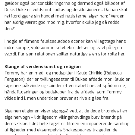
gælder også personskildringerne og dermed også billedet af
Duke. Duke er voldsomt rodløs og desillusioneret. Da han skal
retfærdiggøre sin handel med nazisterne, siger han: “Verden
har aldrig været god mod mig, hvorfor skulle jeg så redde
den?”
I nogle af filmens følelsesladede scener kan vi iagttage hans
indre kampe, voldsomme selvbebrejdelser og tvivl på egen
værdi. Far-søn-relationen spiller naturligvis en stor rolle her.
Klange af verdenskunst og religion
Tommy har en med- og modspiller i Kaulo Chirikio (Rebecca
Ferguson), der er tvillingesøster til Dukes afdøde mor. Kaulo er
sigøjnerspåkvinde og spinder et veritabelt net af spådomme,
håndaflæsninger og budskaber fra de afdøde, som Tommy
vikles ind i, men undertiden prøver at rive sig løs fra.
Sigøjnerreligionen viser sig også ved, at de døde brændes i en
sigøjnervogn – lidt ligesom vikingehøvdinge blev brændt på
deres skibe. I det hele taget er filmen en imponerende samling
af ligheder med eksempelvis Shakespeares tragedier, de