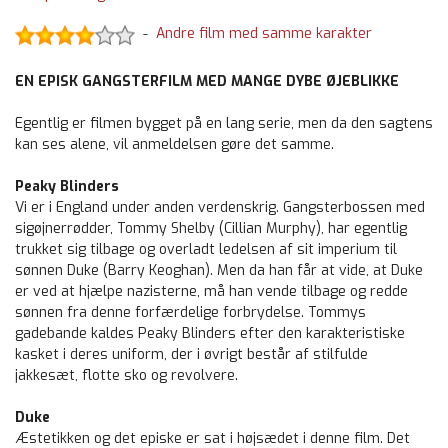
Andre film med samme karakter
-
EN EPISK GANGSTERFILM MED MANGE DYBE ØJEBLIKKE
Egentlig er filmen bygget på en lang serie, men da den sagtens
kan ses alene, vil anmeldelsen gøre det samme.
Peaky Blinders
Vi er i England under anden verdenskrig. Gangsterbossen med
sigøjnerrødder, Tommy Shelby (Cillian Murphy), har egentlig
trukket sig tilbage og overladt ledelsen af sit imperium til
sønnen Duke (Barry Keoghan). Men da han får at vide, at Duke
er ved at hjælpe nazisterne, må han vende tilbage og redde
sønnen fra denne forfærdelige forbrydelse. Tommys
gadebande kaldes Peaky Blinders efter den karakteristiske
kasket i deres uniform, der i øvrigt består af stilfulde
jakkesæt, flotte sko og revolvere.
Duke
Æstetikken og det episke er sat i højsædet i denne film. Det