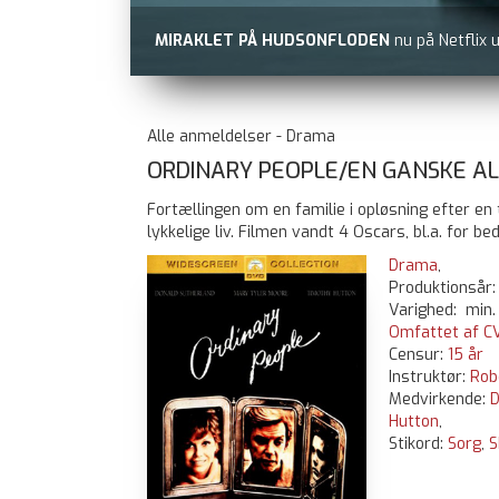
MIRAKLET PÅ HUDSONFLODEN
nu på Netflix 
Alle anmeldelser - Drama
ORDINARY PEOPLE/EN GANSKE ALM
Fortællingen om en familie i opløsning efter en 
lykkelige liv. Filmen vandt 4 Oscars, bl.a. for be
Drama
,
Produktionsår
Varighed: min.
Omfattet af CV
Censur:
15 år
Instruktør:
Rob
Medvirkende:
D
Hutton
,
Stikord:
Sorg
,
S