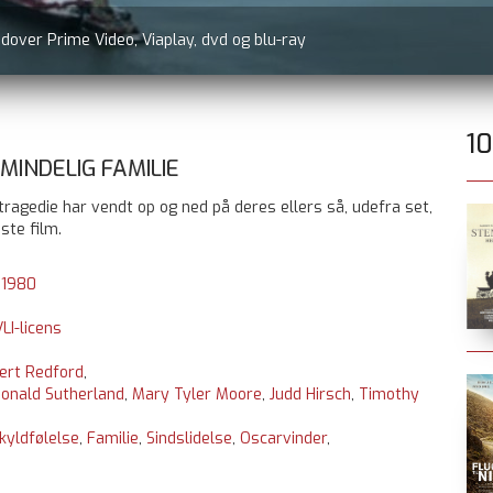
udover Prime Video, Viaplay, dvd og blu-ray
1
INDELIG FAMILIE
tragedie har vendt op og ned på deres ellers så, udefra set,
dste film.
:
1980
LI-licens
ert Redford
,
onald Sutherland
,
Mary Tyler Moore
,
Judd Hirsch
,
Timothy
kyldfølelse
,
Familie
,
Sindslidelse
,
Oscarvinder
,