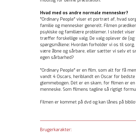
modtog for denne præstation.
Hvad med os andre normale mennesker?
"Ordinary People" viser et portræt af, hvad s
familie og mennesker generelt. Filmen prædike
psykiske og familiære problemer. I stedet viser
træffer forskellige valg. De valg oplever de (og
spørgsmålene: Hvordan forholder vi os til sorg, 
være åbne og sårbare, eller sætter vi selv et sm
egen sårbarhed?
"Ordinary People" er en film, som alt for få men
vandt 4 Oscars, heriblandt en Oscar for bedste
glemmebogen. Dét er en skam, for filmen er en
menneske. Som filmens tagline så rigtigt formu
Filmen er kommet på dvd og kan lånes på biblio
Brugerkarakter: