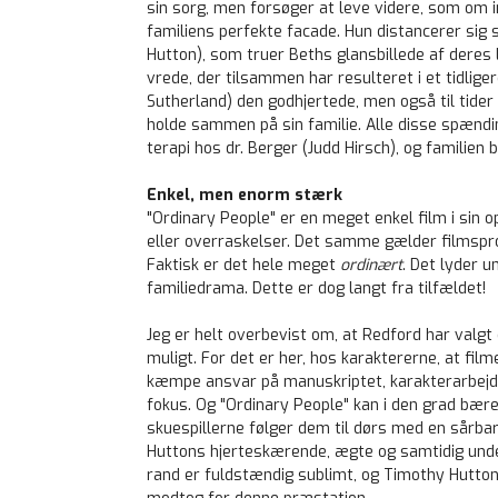
sin sorg, men forsøger at leve videre, som om i
familiens perfekte facade. Hun distancerer si
Hutton), som truer Beths glansbillede af deres 
vrede, der tilsammen har resulteret i et tidlige
Sutherland) den godhjertede, men også til tide
holde sammen på sin familie. Alle disse spænding
terapi hos dr. Berger (Judd Hirsch), og familien b
Enkel, men enorm stærk
"Ordinary People" er en meget enkel film i sin op
eller overraskelser. Det samme gælder filmsproge
Faktisk er det hele meget
ordinært
. Det lyder u
familiedrama. Dette er dog langt fra tilfældet!
Jeg er helt overbevist om, at Redford har valgt
muligt. For det er her, hos karaktererne, at fil
kæmpe ansvar på manuskriptet, karakterarbejdet
fokus. Og "Ordinary People" kan i den grad bær
skuespillerne følger dem til dørs med en sårba
Huttons hjerteskærende, ægte og samtidig un
rand er fuldstændig sublimt, og Timothy Huttons