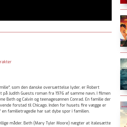
rakter
amilie", som den danske oversættelse lyder, er Robert
t på Judith Guests roman fra 1976 af samme navn. I filmen
ene Beth og Calvin og teenagesønnen Conrad. En familie der
havende forstad til Chicago. Inden for husets fire vægge er
 en familietragedie har sat dybe spor i familien.
llige måder. Beth (Mary Tyler Moore) nægter at italesætte