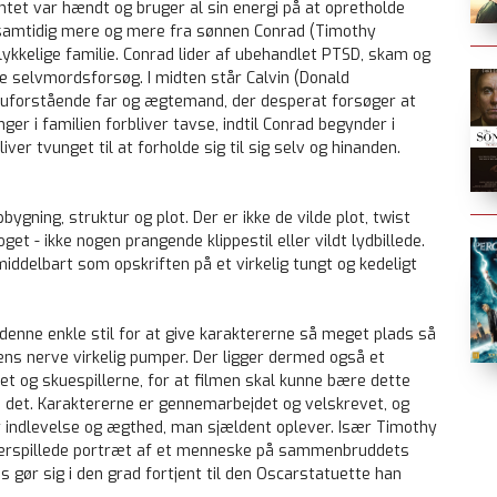
ntet var hændt og bruger al sin energi på at opretholde
g samtidig mere og mere fra sønnen Conrad (Timothy
lykkelige familie. Conrad lider af ubehandlet PTSD, skam og
re selvmordsforsøg. I midten står Calvin (Donald
r uforstående far og ægtemand, der desperat forsøger at
er i familien forbliver tavse, indtil Conrad begynder i
liver tvunget til at forholde sig til sig selv og hinanden.
bygning, struktur og plot. Der er ikke de vilde plot, twist
t - ikke nogen prangende klippestil eller vildt lydbillede.
middelbart som opskriften på et virkelig tungt og kedeligt
 denne enkle stil for at give karaktererne så meget plads så
mens nerve virkelig pumper. Der ligger dermed også et
 og skuespillerne, for at filmen skal kunne bære dette
e det. Karaktererne er gennemarbejdet og velskrevet, og
r indlevelse og ægthed, man sjældent oplever. Især Timothy
derspillede portræt af et menneske på sammenbruddets
 gør sig i den grad fortjent til den Oscarstatuette han