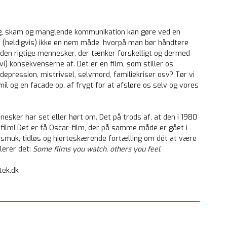
org, skam og manglende kommunikation kan gøre ved en
r (heldigvis) ikke en nem måde, hvorpå man bør håndtere
 den rigtige mennesker, der tænker forskelligt og dermed
 vi) konsekvenserne af. Det er en film, som stiller os
depression, mistrivsel, selvmord, familiekriser osv? Tør vi
il og en facade op, af frygt for at afsløre os selv og vores
nesker har set eller hørt om. Det på trods af, at den i 1980
 film! Det er få Oscar-film, der på samme måde er gået i
 smuk, tidløs og hjerteskærende fortælling om dét at være
lerer det:
Some films you watch, others you feel.
tek.dk