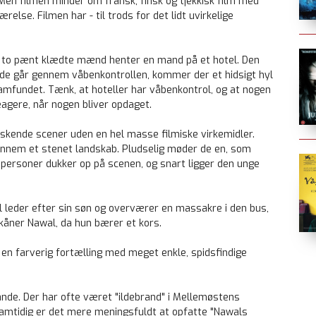
Men filmen minder om fransk, finsk og tjekkisk film med
else. Filmen har - til trods for det lidt uvirkelige
r to pænt klædte mænd henter en mand på et hotel. Den
 de går gennem våbenkontrollen, kommer der et hidsigt hyl
amfundet. Tænk, at hoteller har våbenkontrol, og at nogen
agere, når nogen bliver opdaget.
skende scener uden en hel masse filmiske virkemidler.
nnem et stenet landskab. Pludselig møder de en, som
ye personer dukker op på scenen, og snart ligger den unge
 leder efter sin søn og overværer en massakre i den bus,
skåner Nawal, da hun bærer et kors.
 en farverig fortælling med meget enkle, spidsfindige
rande. Der har ofte været "ildebrand" i Mellemøstens
. Samtidig er det mere meningsfuldt at opfatte "Nawals