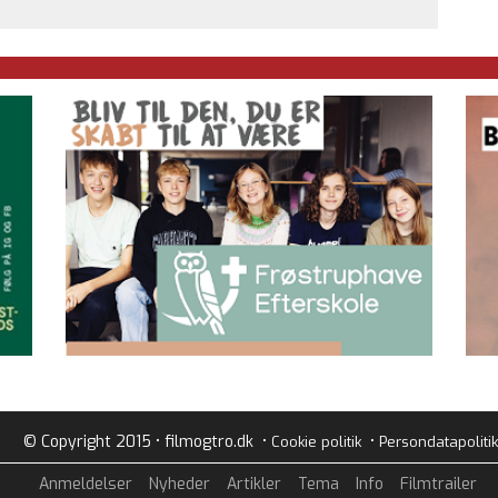
© Copyright 2015 • filmogtro.dk •
•
Cookie politik
Persondatapolitik
Anmeldelser
Nyheder
Artikler
Tema
Info
Filmtrailer