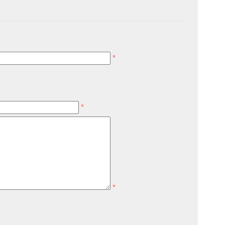
*
*
*