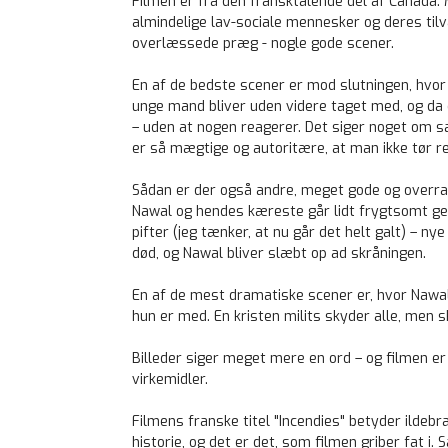
Filmen er fra den fransktalende del af Canada. 
almindelige lav-sociale mennesker og deres tilvær
overlæssede præg - nogle gode scener.
En af de bedste scener er mod slutningen, hvo
unge mand bliver uden videre taget med, og da
– uden at nogen reagerer. Det siger noget om s
er så mægtige og autoritære, at man ikke tør re
Sådan er der også andre, meget gode og overra
Nawal og hendes kæreste går lidt frygtsomt ge
pifter (jeg tænker, at nu går det helt galt) – n
død, og Nawal bliver slæbt op ad skråningen.
En af de mest dramatiske scener er, hvor Nawal
hun er med. En kristen milits skyder alle, men 
Billeder siger meget mere en ord – og filmen er
virkemidler.
Filmens franske titel "Incendies" betyder ildeb
historie, og det er det, som filmen griber fat i