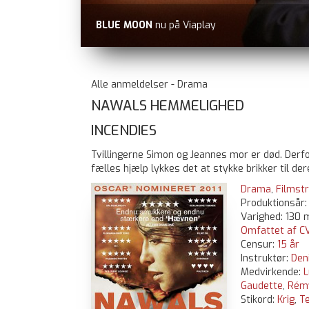
BLUE MOON
nu på Viaplay
Alle anmeldelser - Drama
NAWALS HEMMELIGHED
INCENDIES
Tvillingerne Simon og Jeannes mor er død. Derf
fælles hjælp lykkes det at stykke brikker til d
Drama
,
Filmstr
Produktionsår
Varighed: 130 m
Omfattet af CV
Censur:
15 år
Instruktør:
Den
Medvirkende:
L
Gaudette
,
Rémy
Stikord:
Krig
,
Te