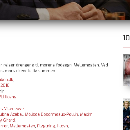
1
or rejser drengene til morens fødeegn, Mellemøsten. Ved
eres mors ukendte liv sammen.
iben.dk
,
:
2010
in.
LI-licens
is Villeneuve
,
ubna Azabal
,
Mélissa Désormeaux-Poulin
,
Maxim
 Girard
,
rror
,
Mellemøsten
,
Flygtning
,
Hævn
,