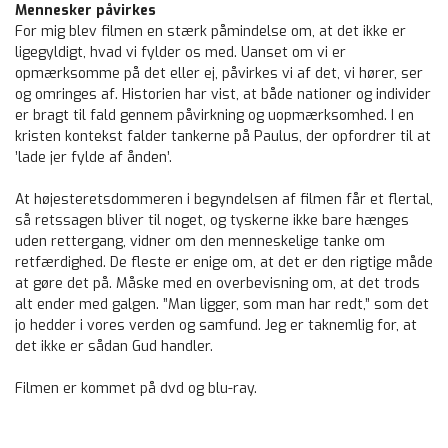
Mennesker påvirkes
For mig blev filmen en stærk påmindelse om, at det ikke er
ligegyldigt, hvad vi fylder os med. Uanset om vi er
opmærksomme på det eller ej, påvirkes vi af det, vi hører, ser
og omringes af. Historien har vist, at både nationer og individer
er bragt til fald gennem påvirkning og uopmærksomhed. I en
kristen kontekst falder tankerne på Paulus, der opfordrer til at
’lade jer fylde af ånden’.
At højesteretsdommeren i begyndelsen af filmen får et flertal,
så retssagen bliver til noget, og tyskerne ikke bare hænges
uden rettergang, vidner om den menneskelige tanke om
retfærdighed. De fleste er enige om, at det er den rigtige måde
at gøre det på. Måske med en overbevisning om, at det trods
alt ender med galgen. ”Man ligger, som man har redt,” som det
jo hedder i vores verden og samfund. Jeg er taknemlig for, at
det ikke er sådan Gud handler.
Filmen er kommet på dvd og blu-ray.