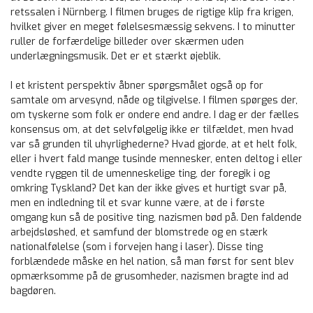
retssalen i Nürnberg. I filmen bruges de rigtige klip fra krigen,
hvilket giver en meget følelsesmæssig sekvens. I to minutter
ruller de forfærdelige billeder over skærmen uden
underlægningsmusik. Det er et stærkt øjeblik.
I et kristent perspektiv åbner spørgsmålet også op for
samtale om arvesynd, nåde og tilgivelse. I filmen spørges der,
om tyskerne som folk er ondere end andre. I dag er der fælles
konsensus om, at det selvfølgelig ikke er tilfældet, men hvad
var så grunden til uhyrlighederne? Hvad gjorde, at et helt folk,
eller i hvert fald mange tusinde mennesker, enten deltog i eller
vendte ryggen til de umenneskelige ting, der foregik i og
omkring Tyskland? Det kan der ikke gives et hurtigt svar på,
men en indledning til et svar kunne være, at de i første
omgang kun så de positive ting, nazismen bød på. Den faldende
arbejdsløshed, et samfund der blomstrede og en stærk
nationalfølelse (som i forvejen hang i laser). Disse ting
forblændede måske en hel nation, så man først for sent blev
opmærksomme på de grusomheder, nazismen bragte ind ad
bagdøren.