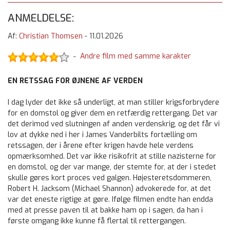
ANMELDELSE:
Af:
Christian Thomsen
-
11.01.2026
Andre film med samme karakter
-
EN RETSSAG FOR ØJNENE AF VERDEN
I dag lyder det ikke så underligt, at man stiller krigsforbrydere
for en domstol og giver dem en retfærdig rettergang. Det var
det derimod ved slutningen af anden verdenskrig, og det får vi
lov at dykke ned i her i James Vanderbilts fortælling om
retssagen, der i årene efter krigen havde hele verdens
opmærksomhed. Det var ikke risikofrit at stille nazisterne for
en domstol, og der var mange, der stemte for, at der i stedet
skulle gøres kort proces ved galgen. Højesteretsdommeren,
Robert H. Jacksom (Michael Shannon) advokerede for, at det
var det eneste rigtige at gøre. Ifølge filmen endte han endda
med at presse paven til at bakke ham op i sagen, da han i
første omgang ikke kunne få flertal til rettergangen.