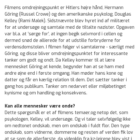
Filmens omdrejningspunkt er Hitlers højre hånd, Hermann
Göring (Russel Crowe) og den amerikanske psykolog, Douglas
Kelley (Rami Malek). Sidstnævnte blev hyret ind af militæret
for at undersøge og samtale med de tiltalte nazister. Opgaven
var bl.a. at ’sørge for’, at ingen begik selvmord i cellen og
dermed snød de allierede for at udstille forbryderne for
verdensdomstolen. I filmen følger vi samtalerne - særligt med
Göring, og disse bliver omdrejningspunktet for interessante
tanker om godt og ondt. Da Kelley kommer til at lære
mennesket Göring at kende, begynder han at se ham med
andre øjne end i første omgang. Han møder hans kone og
datter og får en kærlig relation til dem. Det sætter tanker i
gang hos publikum. Tanker om nedarvet eller miljøbetinget
kynisme og om handling og konsekvens.
Kan alle mennesker være onde?
Dette spørgsmål er et af filmens temaer,og netop det, som
psykologen, Kelley, vil undersøge. Og vi taler selvfølgelig ikke
om nedtonet ondskab, men om ondskab i fuldt flor. Den type
ondskab, som vidnerne, dommerne og resten af verden fik lov
at se som de allerførste, da videoklip fra kz-lejrene blev vist i