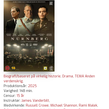
Biografi/baseret på virkelig historie
,
Drama
,
TEMA Anden
verdenskrig
,
Produktionsår:
2025
Varighed: 148 min.
Censur:
15 år
Instruktør:
James Vanderbilt
,
Medvirkende:
Russell Crowe
,
Michael Shannon
,
Rami Malek
,