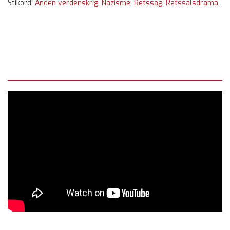
Stikord:
Anden verdenskrig
,
Nazisme
,
Retssag
,
Retssalsdrama
,