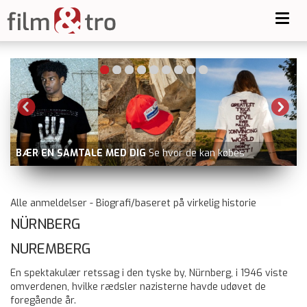
Toggl
navig
BATTLE OF OSLO
nu på Pr
D DIG
Se hvor de kan købes
og dvd
Alle anmeldelser - Biografi/baseret på virkelig historie
NÜRNBERG
NUREMBERG
En spektakulær retssag i den tyske by, Nürnberg, i 1946 viste
omverdenen, hvilke rædsler nazisterne havde udøvet de
foregående år.