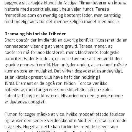
begynde sit arbejde blandt de fattige. Filmen leverer en intens
historie med stærkt skuespil hele vejen rundt. Teresa
fremstilles som en myndig og bestemt leder, men samtidig
med tydelig sans for det menneskelige i mødet med andre.
Drama og historiske friheder
Snart opstår der imidlertid en alvorlig konflikt i klosteret, da en
nonnesøster viser sig at være gravid. Teresa mener, at
søsteren må forlade klosteret, mens klosterets teologiske
autoritet, Fader Friedrich, er mere tøvende af hensyn til den
gravide nonnes fremtid. Han antyder endda, at en abort måske
kunne være en mulighed. Det virker dog yderst usandsynligt,
at en katolsk præst ville have haft den holdning i
1948. Dramaet er da også ren fiktion. Teresa var ikke
abbedisse, men fungerede som skoleleder på en skole i
Calcutta tilknyttet klosteret. Historien om den gravide nonne
er ligeledes opdigtet.
Filmen forsøger måske at vise, hvilke modsatrettede følelser
og tanker den senere verdenskendte Mother Teresa rummede
i sig selv. Noget af dette kan forbindes med de breve, som