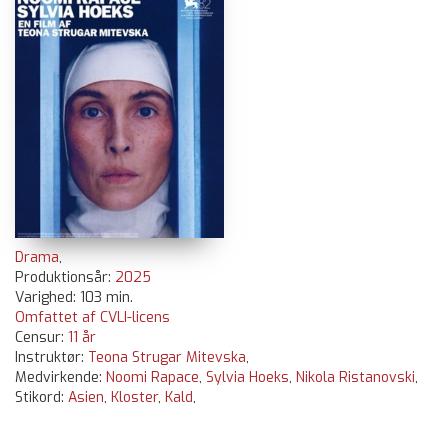
Drama
,
Produktionsår:
2025
Varighed: 103 min.
Omfattet af CVLI-licens
Censur:
11 år
Instruktør:
Teona Strugar Mitevska
,
Medvirkende:
Noomi Rapace
,
Sylvia Hoeks
,
Nikola Ristanovski
,
Stikord:
Asien
,
Kloster
,
Kald
,