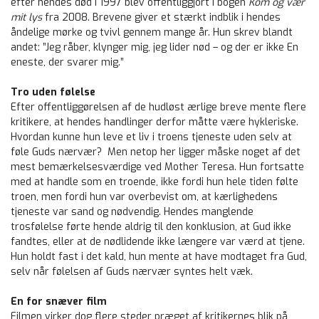
efter hendes død i 1997 blev offentliggjort i bogen
Kom og vær
mit lys
fra 2008. Brevene giver et stærkt indblik i hendes
åndelige mørke og tvivl gennem mange år. Hun skrev blandt
andet: ”Jeg råber, klynger mig, jeg lider nød – og der er ikke En
eneste, der svarer mig.”
Tro uden følelse
Efter offentliggørelsen af de hudløst ærlige breve mente flere
kritikere, at hendes handlinger derfor måtte være hykleriske.
Hvordan kunne hun leve et liv i troens tjeneste uden selv at
føle Guds nærvær? Men netop her ligger måske noget af det
mest bemærkelsesværdige ved Mother Teresa. Hun fortsatte
med at handle som en troende, ikke fordi hun hele tiden følte
troen, men fordi hun var overbevist om, at kærlighedens
tjeneste var sand og nødvendig. Hendes manglende
trosfølelse førte hende aldrig til den konklusion, at Gud ikke
fandtes, eller at de nødlidende ikke længere var værd at tjene.
Hun holdt fast i det kald, hun mente at have modtaget fra Gud,
selv når følelsen af Guds nærvær syntes helt væk.
En for snæver film
Filmen virker dog flere steder præget af kritikernes blik på