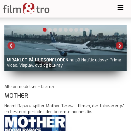
Toggl
navig
x udover Prime
GOLDA
nu på Prime Video udover filmstriben.dk, d
ray
Alle anmeldelser - Drama
MOTHER
Noomi Rapace spiller Mother Teresa i filmen, der fokuserer på
en bestemt periode i den berømte nonnes liv.