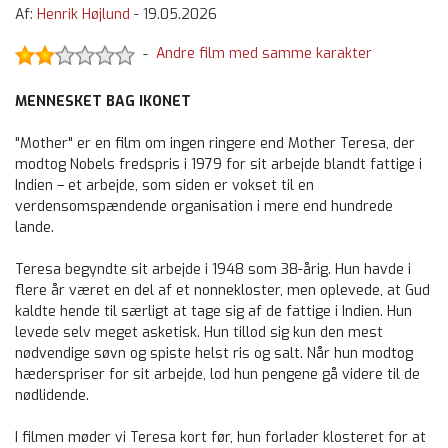
Af:
Henrik Højlund
-
19.05.2026
Andre film med samme karakter
-
MENNESKET BAG IKONET
"Mother" er en film om ingen ringere end Mother Teresa, der
modtog Nobels fredspris i 1979 for sit arbejde blandt fattige i
Indien – et arbejde, som siden er vokset til en
verdensomspændende organisation i mere end hundrede
lande.
Teresa begyndte sit arbejde i 1948 som 38-årig. Hun havde i
flere år været en del af et nonnekloster, men oplevede, at Gud
kaldte hende til særligt at tage sig af de fattige i Indien. Hun
levede selv meget asketisk. Hun tillod sig kun den mest
nødvendige søvn og spiste helst ris og salt. Når hun modtog
hæderspriser for sit arbejde, lod hun pengene gå videre til de
nødlidende.
I filmen møder vi Teresa kort før, hun forlader klosteret for at