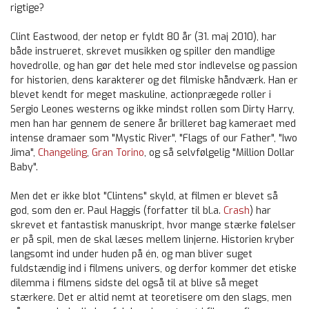
rigtige?
Clint Eastwood, der netop er fyldt 80 år (31. maj 2010), har
både instrueret, skrevet musikken og spiller den mandlige
hovedrolle, og han gør det hele med stor indlevelse og passion
for historien, dens karakterer og det filmiske håndværk. Han er
blevet kendt for meget maskuline, actionprægede roller i
Sergio Leones westerns og ikke mindst rollen som Dirty Harry,
men han har gennem de senere år brilleret bag kameraet med
intense dramaer som "Mystic River", "Flags of our Father", "Iwo
Jima",
Changeling
,
Gran Torino
, og så selvfølgelig "Million Dollar
Baby".
Men det er ikke blot "Clintens" skyld, at filmen er blevet så
god, som den er. Paul Haggis (forfatter til bl.a.
Crash
) har
skrevet et fantastisk manuskript, hvor mange stærke følelser
er på spil, men de skal læses mellem linjerne. Historien kryber
langsomt ind under huden på én, og man bliver suget
fuldstændig ind i filmens univers, og derfor kommer det etiske
dilemma i filmens sidste del også til at blive så meget
stærkere. Det er altid nemt at teoretisere om den slags, men