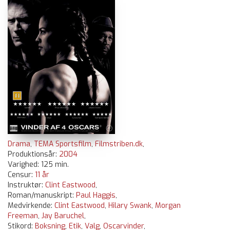
Drama
,
TEMA Sportsfilm
,
Filmstriben.dk
,
Produktionsår:
2004
Varighed: 125 min.
Censur:
11 år
Instruktør:
Clint Eastwood
,
Roman/manuskript:
Paul Haggis
,
Medvirkende:
Clint Eastwood
,
Hilary Swank
,
Morgan
Freeman
,
Jay Baruchel
,
Stikord:
Boksning
,
Etik
,
Valg
,
Oscarvinder
,