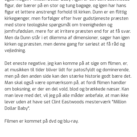
figur, der bærer på en stor og tung bagage, og igen har hans
figur et lettere anstrengt forhold til kirken. Dunn er en flittig
kirkegænger, men forfølger efter hver gudstjeneste præsten
med store teologiske spørgsmål om treenigheden og
jomfrufødslen, mere for at irritere præsten end for at få svar.
Men da Dunn står i et dilemma af dimensioner, søger han igen
kirken og præsten, men denne gang for seriøst at få råd og
vejledning.
Det eneste negative, jeg kan komme på at sige om filmen, er,
at musikken til tider bliver lidt for patosfyldt og dominerende,
men på den anden side kan den stærke historie godt bære det.
Man skal også være opmærksom på, at fordi filmen handler
om boksning, er der en del vold, blod og brækkede næser. Kan
man leve med det, vil jeg på alle måder anbefale, at man ikke
lever uden at have set Clint Eastwoods mesterværk "Million
Dollar Baby".
Filmen er kommet på dvd og blu-ray.