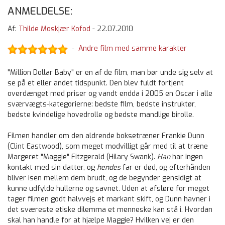
ANMELDELSE:
Af:
Thilde Moskjær Kofod
-
22.07.2010
Andre film med samme karakter
-
"Million Dollar Baby" er en af de film, man bør unde sig selv at
se på et eller andet tidspunkt. Den blev fuldt fortjent
overdænget med priser og vandt endda i 2005 en Oscar i alle
sværvægts-kategorierne: bedste film, bedste instruktør,
bedste kvindelige hovedrolle og bedste mandlige birolle.
Filmen handler om den aldrende boksetræner Frankie Dunn
(Clint Eastwood), som meget modvilligt går med til at træne
Margeret "Maggie" Fitzgerald (Hilary Swank).
Han
har ingen
kontakt med sin datter, og
hendes
far er død, og efterhånden
bliver isen mellem dem brudt, og de begynder gensidigt at
kunne udfylde hullerne og savnet. Uden at afsløre for meget
tager filmen godt halvvejs et markant skift, og Dunn havner i
det sværeste etiske dilemma et menneske kan stå i. Hvordan
skal han handle for at hjælpe Maggie? Hvilken vej er den