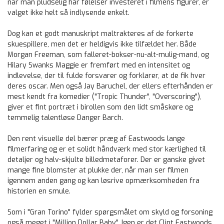
når man pludselig har følelser investeret i filmens figurer, er
valget ikke helt så indlysende enkelt.
Dog kan et godt manuskript maltrakteres af de forkerte
skuespillere, men det er heldigvis ikke tilfældet her. Både
Morgan Freeman, som falleret-bokser-nu-alt-mulig-mand, og
Hilary Swanks Maggie er fremført med en intensitet og
indlevelse, der til fulde forsvarer og forklarer, at de fik hver
deres oscar. Men også Jay Baruchel, der ellers efterhånden er
mest kendt fra komedier ("Tropic Thunder", "Overscoring"),
giver et fint portræt i birollen som den lidt småskøre og
temmelig talentløse Danger Barch.
Den rent visuelle del bærer præg af Eastwoods lange
filmerfaring og er et solidt håndværk med stor kærlighed til
detaljer og halv-skjulte billedmetaforer. Der er ganske givet
mange fine blomster at plukke der, når man ser filmen
igennem anden gang og kan løsrive opmærksomheden fra
historien en smule.
Som i "Gran Torino" fylder spørgsmålet om skyld og forsoning
også meget i "Million Dollar Baby". Igen er det Clint Eastwoods