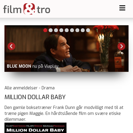
Toggl
navig
BATTLE OF OSLO
nu på Prime Video udover films
og dvd
Alle anmeldelser - Drama
MILLION DOLLAR BABY
Den gamle boksetræner Frank Dunn går modvilligt med til at
træne pigen Maggie. En hårdtslående film om svære etiske
dilemmaer.