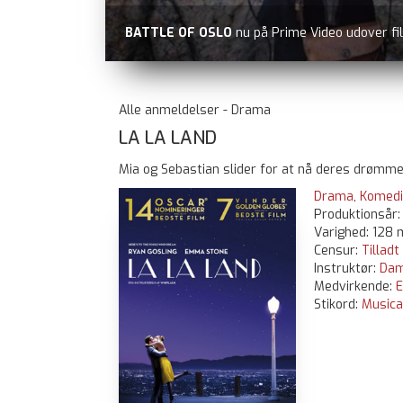
BATTLE OF OSLO
nu på Prime Video udover fi
Alle anmeldelser - Drama
LA LA LAND
Mia og Sebastian slider for at nå deres drømme 
Drama
,
Komedi
Produktionsår
Varighed: 128 
Censur:
Tilladt
Instruktør:
Dam
Medvirkende:
Stikord:
Musica