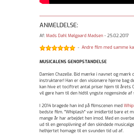
ANMELDELSE:
Af:
Mads Dahl Mølgaard Madsen
-
25.02.2017
Andre film med samme ka
-
MUSICALENS GENOPSTANDELSE
Damien Chazelle. Bid mærke i navnet og mærk dig
instruktører! Han er den visionære hjerne bag
kan hive et tociftret antal priser hjem til årets
vil gøre ham til den hidtil yngste nogensinde af
I 2014 bragede han ind på filmscenen med
Whip
bedste film. "Whiplash" var imidlertid bare et mi
mange år har arbejdet hen imod. Med en overb
ud til en genoplivning af den skindøde musica
helhjertet homage til en svunden tid ud af.