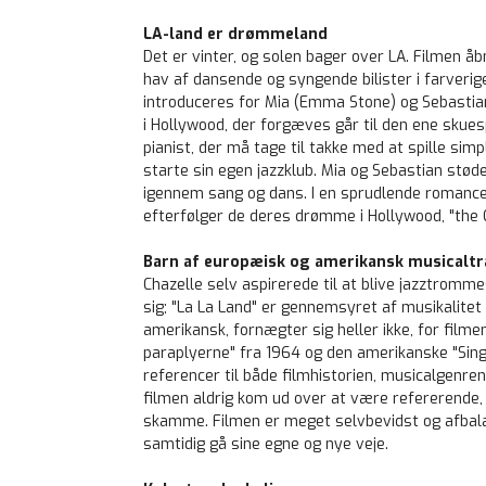
LA-land er drømmeland
Det er vinter, og solen bager over LA. Filmen åb
hav af dansende og syngende bilister i farveri
introduceres for Mia (Emma Stone) og Sebastian 
i Hollywood, der forgæves går til den ene skues
pianist, der må tage til takke med at spille s
starte sin egen jazzklub. Mia og Sebastian støde
igennem sang og dans. I en sprudlende romance,
efterfølger de deres drømme i Hollywood, "the C
Barn af europæisk og amerikansk musicaltr
Chazelle selv aspirerede til at blive jazztromme
sig; "La La Land" er gennemsyret af musikalitet
amerikansk, fornægter sig heller ikke, for film
paraplyerne" fra 1964 og den amerikanske "Singin
referencer til både filmhistorien, musicalgenr
filmen aldrig kom ud over at være refererende, n
skamme. Filmen er meget selvbevidst og afbalan
samtidig gå sine egne og nye veje.