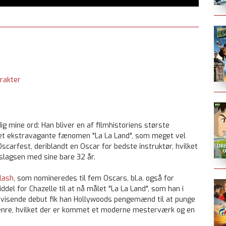
rakter
 mine ord: Han bliver en af filmhistoriens største
 det ekstravagante fænomen "La La Land", som meget vel
 Oscarfest, deriblandt en Oscar for bedste instruktør, hvilket
 slagsen med sine bare 32 år.
lash
, som nomineredes til fem Oscars, bl.a. også for
ddel for Chazelle til at nå målet "La La Land", som han i
evisende debut fik han Hollywoods pengemænd til at punge
lgenre, hvilket der er kommet et moderne mesterværk og en