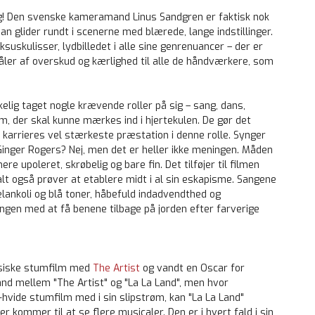
dig! Den svenske kameramand Linus Sandgren er faktisk nok
 glider rundt i scenerne med blærede, lange indstillinger.
suskulisser, lydbilledet i alle sine genrenuancer – der er
råler af overskud og kærlighed til alle de håndværkere, som
elig taget nogle krævende roller på sig – sang, dans,
, der skal kunne mærkes ind i hjertekulen. De gør det
n karrieres vel stærkeste præstation i denne rolle. Synger
Ginger Rogers? Nej, men det er heller ikke meningen. Måden
 upoleret, skrøbelig og bare fin. Det tilføjer til filmen
t også prøver at etablere midt i al sin eskapisme. Sangene
lankoli og blå toner, håbefuld indadvendthed og
gen med at få benene tilbage på jorden efter farverige
assiske stumfilm med
The Artist
og vandt en Oscar for
ånd mellem "The Artist" og "La La Land", men hvor
vide stumfilm med i sin slipstrøm, kan "La La Land"
r kommer til at se flere musicaler. Den er i hvert fald i sin