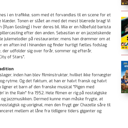
nes i en trafikkø, som med ét forvandles til en scene for et
ge klæder. Tonen er slået an med det mest blærede brag! Vi
(Ryan Gosling) i hver deres bil. Mia er en håbefuld barista
pillercasting efter den anden. Sebastian er en jazzelskende
imple julemelodier på restauranter, mens han drømmer om at
r en aften ind i hinanden og finder hurtigt fælles fodslag
 der udfolder sig over forår, sommer og efterår,
ity of Stars".
adition
slager, inden han blev filminstruktør, hvilket ikke fornægter
 og rytme. Og det faktum, at han er halvt fransk og halvt
en ligner et barn af den franske musical "Pigen med
' in the Rain" fra 1952. Hele filmen er rig på nostalgiske
en og jazzmusikken. Dermed kunne man måske frygte, at
ostalgisk og uoriginal, men den frygt gør Chazelle såre til
ceret mellem at låne fra tidligere tiders giganter og