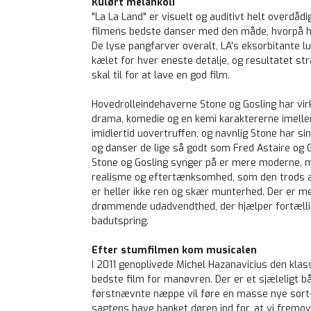
Kulørt melankoli
"La La Land" er visuelt og auditivt helt overdå
filmens bedste danser med den måde, hvorpå han
De lyse pangfarver overalt, LA's eksorbitante luk
kælet for hver eneste detalje, og resultatet st
skal til for at lave en god film.
Hovedrolleindehaverne Stone og Gosling har virk
drama, komedie og en kemi karaktererne imellem
imidlertid uovertruffen, og navnlig Stone har si
og danser de lige så godt som Fred Astaire og 
Stone og Gosling synger på er mere moderne, mere
realisme og eftertænksomhed, som den trods al
er heller ikke ren og skær munterhed. Der er me
drømmende udadvendthed, der hjælper fortællin
badutspring.
Efter stumfilmen kom musicalen
I 2011 genoplivede Michel Hazanavicius den kl
bedste film for manøvren. Der er et sjæleligt b
førstnævnte næppe vil føre en masse nye sort-h
sagtens have banket døren ind for, at vi fremove