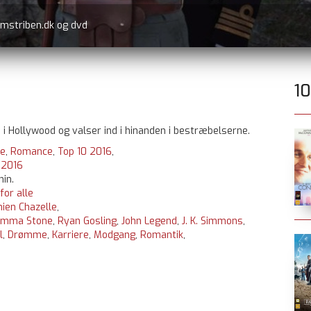
lmstriben.dk og dvd
1
i Hollywood og valser ind i hinanden i bestræbelserne.
e
,
Romance
,
Top 10 2016
,
:
2016
min.
 for alle
ien Chazelle
,
Emma Stone
,
Ryan Gosling
,
John Legend
,
J. K. Simmons
,
l
,
Drømme
,
Karriere
,
Modgang
,
Romantik
,