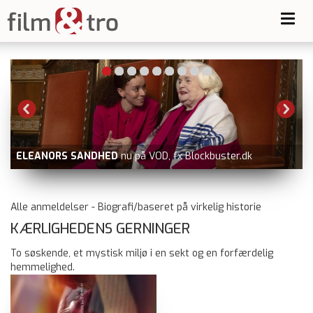
Toggl
navig
HED
nu på VOD, fx Blockbuster.dk
SPIDER-MAN: BRAND
Alle anmeldelser - Biografi/baseret på virkelig historie
KÆRLIGHEDENS GERNINGER
To søskende, et mystisk miljø i en sekt og en forfærdelig
hemmelighed.