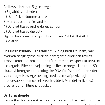
Fællesskabet har 5 grundregler:
1) Sig altid sandheden
2) Du må ikke dømme andre
3) Gør det bedste for andre
4) Du skal tilgive andre deres synder
5) Du skal tilgive dig selv
Og ved hver seance siges til sidst i kor: ”VI ER HER ALLE
SAMMEN”.
Er sekten kristen? Der tales om Gud og bedes til ham, men
hverken spejlingerne eller grundreglerne eller den fælles
'trosbekendelse' om, at alle står sammen, er specifikt kristent
tankegods. Bibelens vejledning spiller en meget lille rolle. Så
skulle vi betegne det ideologiske DNA for ”sekten”, kunne det
være noget New Age-healing med et mix af psykologi,
massesuggestion og religiøst krydderi. Men det er ikke så
afgørende for filmens budskab.
De to søskende
Hanna (Cecilie Lassen) har boet her i 7 år og har gået til et utal