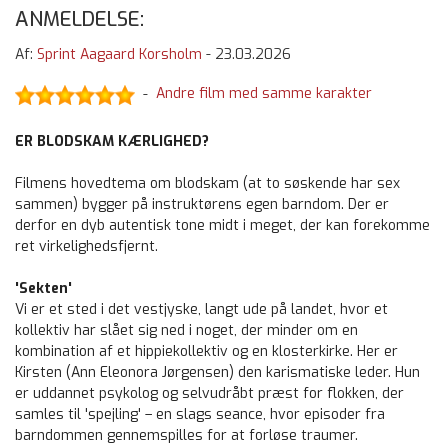
ANMELDELSE:
Af:
Sprint Aagaard Korsholm
-
23.03.2026
Andre film med samme karakter
-
ER BLODSKAM KÆRLIGHED?
Filmens hovedtema om blodskam (at to søskende har sex
sammen) bygger på instruktørens egen barndom. Der er
derfor en dyb autentisk tone midt i meget, der kan forekomme
ret virkelighedsfjernt.
'Sekten'
Vi er et sted i det vestjyske, langt ude på landet, hvor et
kollektiv har slået sig ned i noget, der minder om en
kombination af et hippiekollektiv og en klosterkirke. Her er
Kirsten (Ann Eleonora Jørgensen) den karismatiske leder. Hun
er uddannet psykolog og selvudråbt præst for flokken, der
samles til 'spejling' – en slags seance, hvor episoder fra
barndommen gennemspilles for at forløse traumer.