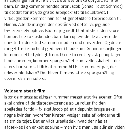
af spejlinger for at få sit livs største ønske opfyldt: At få et
barn. En dag kommer hendes bror Jacob (Jonas Holst Schmidt)
til stedet for at yde gratis arbejdskraft til kollektivet. I
virkeligheden kommer han for at genetablere forbindelsen til
Hanna. Alle de intriger, der opstår ved dette, vil jeg lade
læseren selv opleve. Blot er jeg nødt til at afsløre den store
bombe: I de to søskendes barndom oplevede de at være de
eneste to, der stod sammen mod en ond omverden. Og dette
meget tætte forhold gled over i blodskam. Gennem spejlinger
kommer dette tydeligt frem. Da de to rent fysisk genoptager
blodskammen, kommer spørgsmålet: kan fællesskabet – der
ellers har som sit DNA at rumme ALLE – rumme et par, der
udøver blodskam? Det bliver filmens store spørgsmål, og
svaret skal du selv se.
Voldsom stærk film
Især de mange spejlinger rummer meget stærke scener. Ofte
skal andre af de tilstedeværende spille roller fra den
spejledes fortid – fx skal Jacob på et tidspunkt bruge seks
nøgne kvinder, hvorefter Kirsten vælger seks af kvinderne til
at smide tøjet. Det er vildt urealistisk, hvad der nås at
afdækkes i en enkelt spejling – men hvis man lige slår sin viden