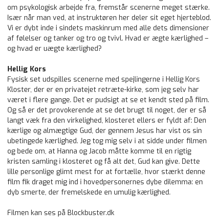
om psykologisk arbejde fra, fremstår scenerne meget stærke.
Især når man ved, at instruktøren her deler sit eget hjerteblod.
Vi er dybt inde i sindets maskinrum med alle dets dimensioner
af følelser og tanker og tro og tvivl. Hvad er ægte kærlighed –
og hvad er uægte kærlighed?
Hellig Kors
Fysisk set udspilles scenerne med spejlingerne i Hellig Kors
Kloster, der er en privatejet retræte-kirke, som jeg selv har
været i flere gange. Det er pudsigt at se et kendt sted på film.
Og så er det provokerende at se det brugt til noget, der er så
langt væk fra den virkelighed, klosteret ellers er fyldt af: Den
kærlige og almægtige Gud, der gennem Jesus har vist os sin
ubetingede kærlighed. Jeg tog mig selv i at sidde under filmen
og bede om, at Hanna og Jacob måtte komme til en rigtig
kristen samling i klosteret og få alt det, Gud kan give. Dette
lille personlige glimt mest for at fortælle, hvor stærkt denne
film fik draget mig ind i hovedpersonernes dybe dilemma: en
dyb smerte, der fremelskede en umulig kærlighed.
Filmen kan ses på Blockbuster.dk