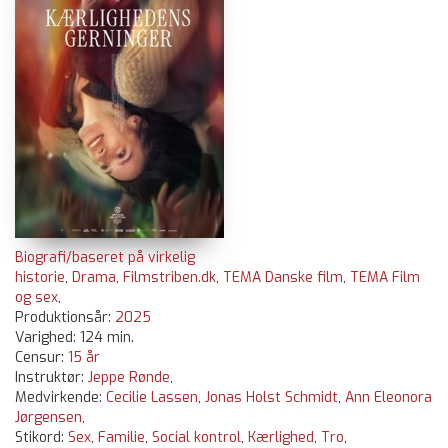
Biografi/baseret på virkelig
historie
,
Drama
,
Filmstriben.dk
,
TEMA Danske film
,
TEMA Film
og sex
,
Produktionsår:
2025
Varighed: 124 min.
Censur:
15 år
Instruktør:
Jeppe Rønde
,
Medvirkende:
Cecilie Lassen
,
Jonas Holst Schmidt
,
Ann Eleonora
Jørgensen
,
Stikord:
Sex
,
Familie
,
Social kontrol
,
Kærlighed
,
Tro
,