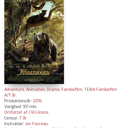
Adventure
,
Animation
,
Drama
,
Familiefilm
,
TEMA Familiefilm
A/7 år
,
Produktionsår:
2016
Varighed: 101 min.
Omfattet af CVLI-licens
Censur:
7 år
Instruktør:
Jon Favreau
,