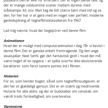
publikum! Den er ikke for små børn. Der er ingen dansk tale, og
der er mange voldsomme scener mellem dyrene, med
slåskampe, ild, osv. Men tag de lidt større børn med ind og se
den, for her har vi at gøre med en noget nær perfekt, moderne
genindspilning af tegnefilmsklassikeren fra 1967.
Lad mig nævne, hvad der begejstrer ved denne film:
Animationen
Hvad der er muligt med computeranimation i dag, får vi bevist i
denne film. Det er ganske enkelt fremragende. Og den unge
skuespiller, Neel Sethi, gør det fantastisk godt i, hvad der må
være noget af en opgave – at spille overfor ikke-eksisterende
karakterer, som først senere puttes ind i filmen.
Historien
For os, som kender bogen, såvel som tegnefilmsudgaven, er
det her et glædeligt gensyn. Det er en stærk og medrivende
historie for alle aldre, og der er budskaber om venskab, om
værdi trods forskellighed, om overlevelse.
Stemmerne