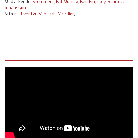
Medvirkende:
Stemmer:
,
Bill Murray
,
Ben Kingsley
,
Scarlett
Johansson
,
Stikord:
Eventyr
,
Venskab
,
Værdier
,